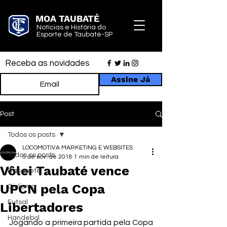
MOA TAUBATÉ
Notícias e História do
Esporte de Taubaté-SP
Receba as novidades
Assine Já
Post
Todos os posts
LOCOMOTIVA MARKETING E WEBSITES
Todos os posts
5 de nov. de 2018
1 min de leitura
Vôlei Taubaté vence
Basquete
UPCN pela Copa
Ciclismo
Futsal
Libertadores
Handebol
Jogando a primeira partida pela Copa 