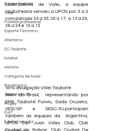
Rugby Taubaté
Libertadores de Volei, a equipe 
taubateana venceu a UPCN por 3 a 2 
Vôlei
com parciais 33 a 35; 25 a 17;  a 13 a 25, 
Futebol profissional
26 a 24 e 10 a 15
Esporte Feminino
Atletismo
EC Taubaté
futebol
História
Categoria de base
Paralímpico
foto divulgação Vôlei Taubaté
Taubaté Fut7
Além do Brasil,  representando por 
EMS Taubaté Funvic, Sada Cruzeiro, 
Rugby
SESI-SP e SESC-RJ.participam 
Fut7
também as equipes da  Argentina, 
futebol amador
UPCN San Juan Voley Club, Club 
Ciudad de Bolívar, Club Ciudad De 
Paratletismo