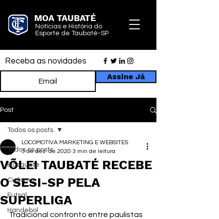
MOA TAUBATÉ
Notícias e História do
Esporte de Taubaté-SP
Receba as novidades
Assine Já
Post
Todos os posts
LOCOMOTIVA MARKETING E WEBSITES
Todos os posts
3 de dez. de 2020
3 min de leitura
VÕLEI TAUBATÉ RECEBE
Basquete
O SESI-SP PELA
Ciclismo
Futsal
SUPERLIGA
Handebol
Tradicional confronto entre paulistas 