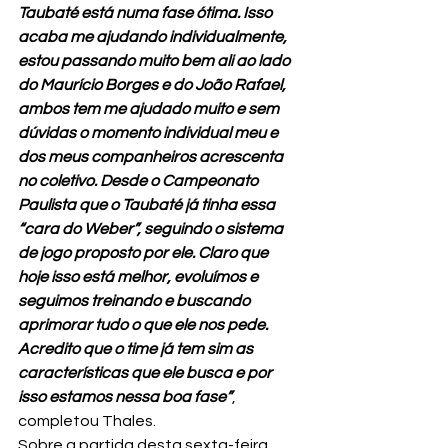
Taubaté está numa fase ótima. Isso 
acaba me ajudando individualmente, 
estou passando muito bem ali ao lado 
do Maurício Borges e do João Rafael, 
ambos tem me ajudado muito e sem 
dúvidas o momento individual meu e 
dos meus companheiros acrescenta 
no coletivo. Desde o Campeonato 
Paulista que o Taubaté já tinha essa 
“cara do Weber”, seguindo o sistema 
de jogo proposto por ele. Claro que 
hoje isso está melhor, evoluímos e 
seguimos treinando e buscando 
aprimorar tudo o que ele nos pede. 
Acredito que o time já tem sim as 
características que ele busca e por 
isso estamos nessa boa fase”
, 
completou Thales.
Sobre a partida desta sexta-feira 