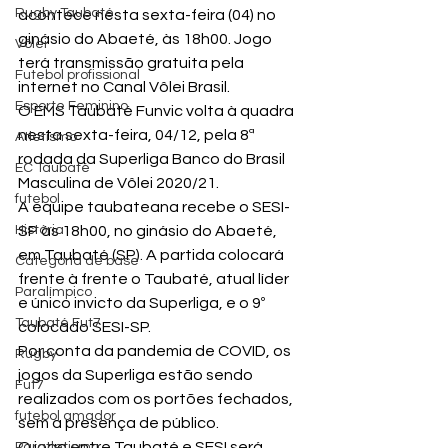
Rugby Taubaté
acontece nesta sexta-feira (04) no 
ginásio do Abaeté, às 18h00. Jogo 
Vôlei
terá transmissão gratuita pela 
Futebol profissional
internet no Canal Vôlei Brasil.
Esporte Feminino
O EMS Taubaté Funvic volta à quadra 
nesta sexta-feira, 04/12, pela 8ª 
Atletismo
rodada da Superliga Banco do Brasil 
EC Taubaté
Masculina de Vôlei 2020/21. 
futebol
A equipe taubateana recebe o SESI-
História
SP às 18h00, no ginásio do Abaeté, 
em Taubaté (SP). A partida colocará 
Categoria de base
frente à frente o Taubaté, atual líder 
Paralímpico
e único invicto da Superliga, e o 9º 
Taubaté Fut7
colocado SESI-SP. 
Por conta da pandemia de COVID, os 
Rugby
jogos da Superliga estão sendo 
Fut7
realizados com os portões fechados, 
futebol amador
sem a presença de público. 
O jogo entre Taubaté e SESI será 
Paratletismo