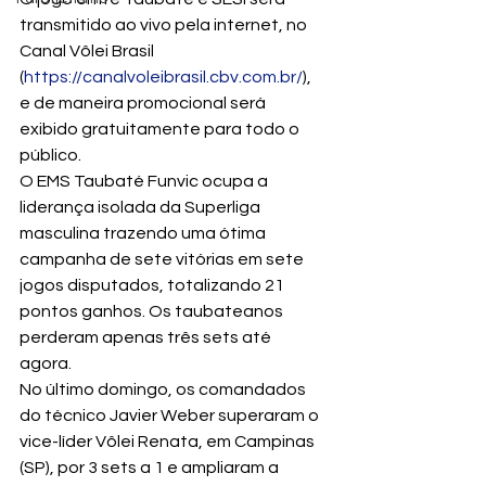
transmitido ao vivo pela internet, no 
Canal Vôlei Brasil 
(
https://canalvoleibrasil.cbv.com.br/
), 
e de maneira promocional será 
exibido gratuitamente para todo o 
público. 
O EMS Taubaté Funvic ocupa a 
liderança isolada da Superliga 
masculina trazendo uma ótima 
campanha de sete vitórias em sete 
jogos disputados, totalizando 21 
pontos ganhos. Os taubateanos 
perderam apenas três sets até 
agora. 
No último domingo, os comandados 
do técnico Javier Weber superaram o 
vice-líder Vôlei Renata, em Campinas 
(SP), por 3 sets a 1 e ampliaram a 