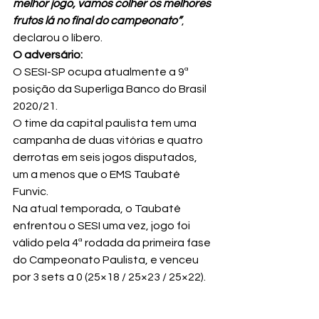
melhor jogo, vamos colher os melhores 
frutos lá no final do campeonato”
, 
declarou o líbero.
O adversário: 
O SESI-SP ocupa atualmente a 9ª 
posição da Superliga Banco do Brasil 
2020/21. 
O time da capital paulista tem uma 
campanha de duas vitórias e quatro 
derrotas em seis jogos disputados, 
um a menos que o EMS Taubaté 
Funvic. 
Na atual temporada, o Taubaté 
enfrentou o SESI uma vez, jogo foi 
válido pela 4ª rodada da primeira fase 
do Campeonato Paulista, e venceu 
por 3 sets a 0 (25×18 / 25×23 / 25×22).