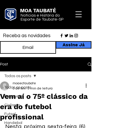
MOA TAUBATÉ
Notícias e História do
Esporte de Taubaté-SP
Receba as novidades
Assine Já
Post
Todos os posts
moaectaubate
Todos os posts
5 de fev.
3 min de leitura
Vem aí o 75º clássico da
Basquete
era do futebol
Ciclismo
Futsal
profissional
Handebol
Nesta próxima sexta-feira (6),  