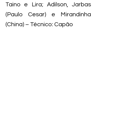
Taino e Lira; Adilson, Jarbas 
(Paulo Cesar) e Mirandinha 
(China) – Técnico: Capão
Árbitro: Dulcídio Wanderley 
Boschilia
Gols: 1º Tempo – Tião Marino 
(SJ) aos 3’, Adilson (T) aos 13
’; 2º 
Tempo – Tata (SJ) aos 16’, Adilson (T) 
aos 27’ e 35’, Mirandinha (T) aos 36’, 
Darcy (SJ) aos 41’