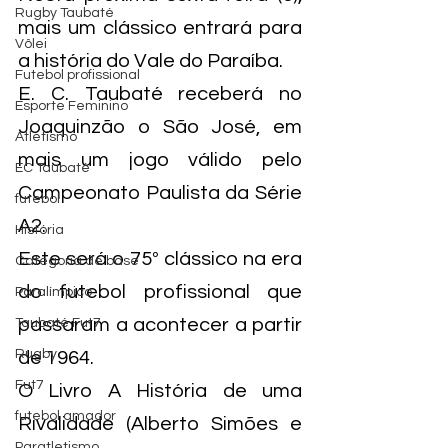
Rugby Taubaté
mais um clássico entrará para 
Vôlei
a história do Vale do Paraíba.
Futebol profissional
E. C. Taubaté receberá no 
Esporte Feminino
Joaquinzão o São José, em 
Atletismo
mais um jogo válido pelo 
EC Taubaté
Campeonato Paulista da Série 
futebol
A2.
História
Este será o 75º clássico na era 
Categoria de base
do futebol profissional que 
Paralímpico
passaram a acontecer a partir 
Taubaté Fut7
Rugby
de 1964.
Fut7
O Livro A História de uma 
futebol amador
Rivalidade (Alberto Simões e 
Paratletismo