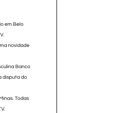
do em Belo 
.

uma novidade 
sculina Banco 
 disputa do 
Minas. Todas 
V.
