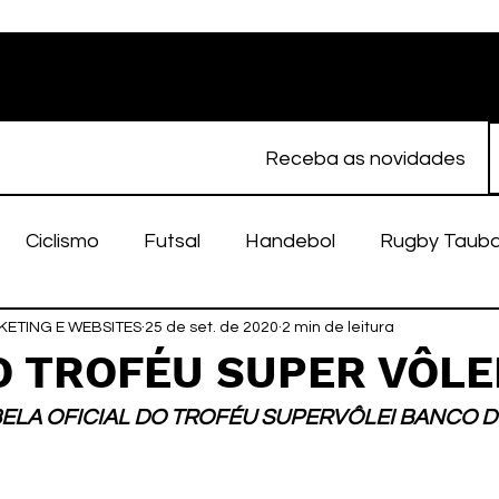
Receba as novidades
Ciclismo
Futsal
Handebol
Rugby Taub
ETING E WEBSITES
porte Feminino
25 de set. de 2020
Atletismo
2 min de leitura
EC Taubaté
fut
O TROFÉU SUPER VÔLE
BELA OFICIAL DO TROFÉU SUPERVÔLEI BANCO D
alímpico
Taubaté Fut7
Rugby
Fut7
fu