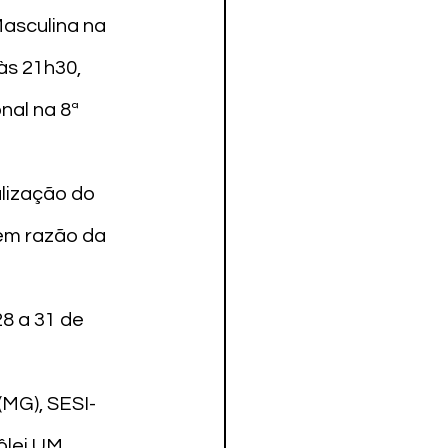
asculina na 
às 21h30, 
al na 8ª 
alização do 
em razão da 
8 a 31 de 
(MG), SESI-
ôlei UM 