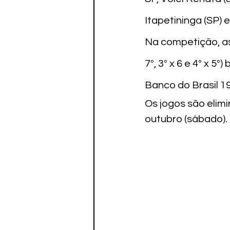
Itapetininga (SP) 
Na competição, as 
7º, 3º x 6 e 4º x 5
Banco do Brasil 19
Os jogos são elimi
outubro (sábado).