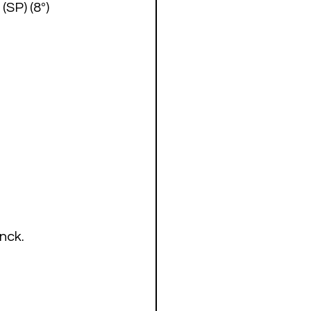
SP) (8º)
ck.
