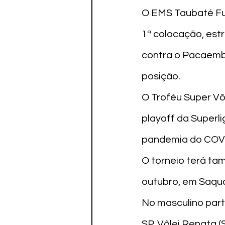
O EMS Taubaté Fun
1ª colocação, estr
contra o Pacaembu
posição.

O Troféu Super Vôl
playoff da Superl
pandemia do COVI
O torneio terá ta
outubro, em Saqua
No masculino part
SP, Vôlei Renata (