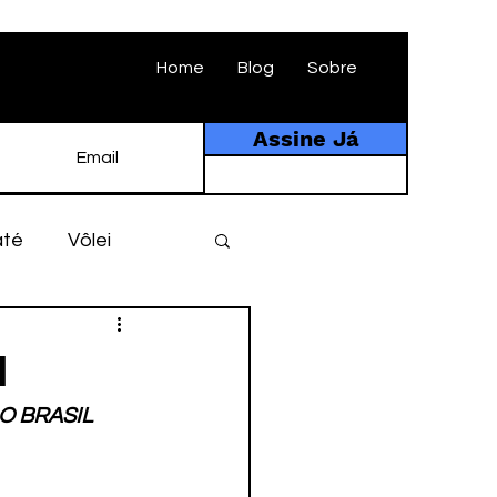
Home
Blog
Sobre
Assine Já
até
Vôlei
ebol
História
I
O BRASIL
tebol amador