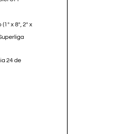
º x 8º, 2º x 
Superliga 
a 24 de
