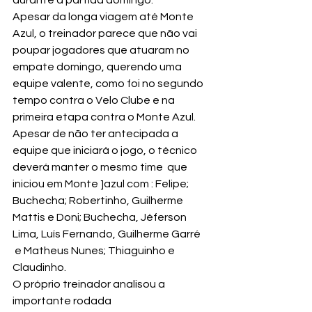
durante a partida domingo.
Apesar da longa viagem até Monte 
Azul, o treinador parece que não vai 
poupar jogadores que atuaram no 
empate domingo, querendo uma 
equipe valente, como foi no segundo 
tempo contra o Velo Clube e na 
primeira etapa contra o Monte Azul.
Apesar de não ter antecipada a 
equipe que iniciará o jogo, o técnico 
deverá manter o mesmo time  que 
iniciou em Monte ]azul com : Felipe; 
Buchecha; Robertinho, Guilherme 
Mattis e Doni; Buchecha, Jéferson 
Lima, Luís Fernando, Guilherme Garré 
 e Matheus Nunes; Thiaguinho e 
Claudinho.
O próprio treinador analisou a 
importante rodada