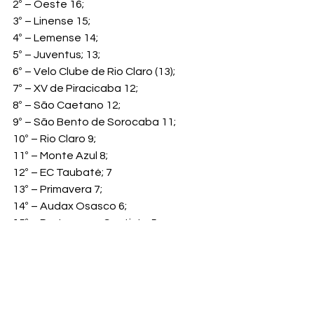
2º – Oeste 16;
3º – Linense 15;
4º – Lemense 14;
5º – Juventus; 13;
6º – Velo Clube de Rio Claro (13);
7º – XV de Piracicaba 12;
8º – São Caetano 12;
9º – São Bento de Sorocaba 11;
10º – Rio Claro 9;
11º – Monte Azul 8;
12º – EC Taubaté; 7
13º – Primavera 7;
14º – Audax Osasco 6;
15º – Portuguesa Santista 5 e
16º – Red Bull Brasil 3.
fotos: Caique Toledo / EC Taubaté