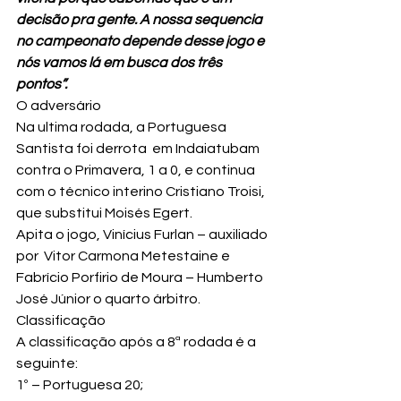
decisão pra gente. A nossa sequencia 
no campeonato depende desse jogo e 
nós vamos lá em busca dos três 
pontos”.
O adversário
Na ultima rodada, a Portuguesa 
Santista foi derrota  em Indaiatubam 
contra o Primavera, 1 a 0, e continua 
com o técnico interino Cristiano Troisi, 
que substitui Moisés Egert. 
Apita o jogo, Vinícius Furlan – auxiliado 
por  Vitor Carmona Metestaine e 
Fabrício Porfirio de Moura – Humberto 
José Júnior o quarto árbitro.
Classificação
A classificação após a 8ª rodada é a 
seguinte:
1º – Portuguesa 20;