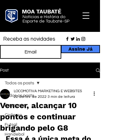
MOA TAUBATÉ
Notícias e História do
Esporte de Taubaté-SP
Receba as novidades
Assine Já
Post
Todos os posts
LOCOMOTIVA MARKETING E WEBSITES
Todos os posts
22 de fev. de 2022
3 min de leitura
Vencer, alcançar 10
Basquete
pontos e continuar
Ciclismo
Futsal
brigando pelo G8
Handebol
Essa é a única meta do 