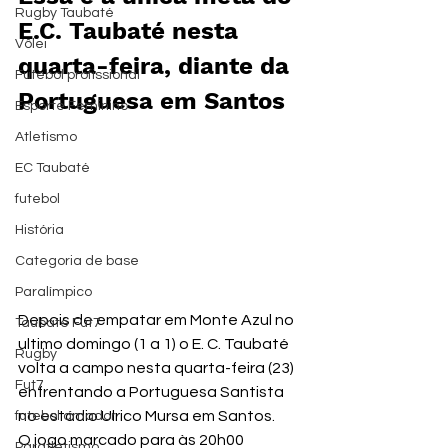
Rugby Taubaté
E.C. Taubaté nesta 
Vôlei
quarta-feira, diante da 
Futebol profissional
Portuguesa em Santos
Esporte Feminino
Atletismo
EC Taubaté
futebol
História
Categoria de base
Paralímpico
Depois de empatar em Monte Azul no 
Taubaté Fut7
ultimo domingo (1 a 1) o E. C. Taubaté 
Rugby
volta a campo nesta quarta-feira (23) 
Fut7
enfrentando a Portuguesa Santista 
no estádio Ulrico Mursa em Santos.
futebol amador
O jogo marcado para às 20h00 
Paratletismo