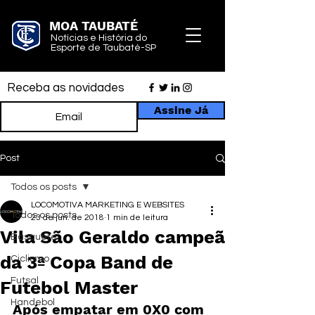
MOA TAUBATÉ
Notícias e História do
Esporte de Taubaté-SP
Receba as novidades
Assine Já
Post
Todos os posts
LOCOMOTIVA MARKETING E WEBSITES
Todos os posts
23 de jun. de 2018
1 min de leitura
Vila São Geraldo campeã
Basquete
da 3ª Copa Band de
Ciclismo
Futsal
Futebol Master
Handebol
Após empatar em 0X0 com 