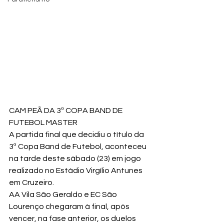
CAM PEÃ DA 3ª COPA BAND DE 
FUTEBOL MASTER
A partida final que decidiu o título da 
3ª Copa Band de Futebol, aconteceu 
na tarde deste sábado (23) em jogo 
realizado no Estádio Virgílio Antunes 
em Cruzeiro.
AA Vila São Geraldo e EC São 
Lourenço chegaram à final, após 
vencer, na fase anterior, os duelos 