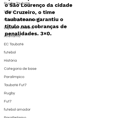
Rugby Taubaté
o São 
Lourenço
 da cidade 
de Cruzeiro, o time 
Vôlei
taubateano garantiu o 
Futebol profissional
titulo nas cobranças de 
Esporte Feminino
penalidades. 3×0.
Atletismo
EC Taubaté
futebol
História
Categoria de base
Paralímpico
Taubaté Fut7
Rugby
Fut7
futebol amador
Paratletismo