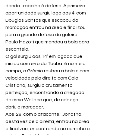
dando trabalho à defesa. A primeira 
oportunidade surgiu logo aos 4’ com 
Douglas Santos que escapou da 
marcação entrou na área e finalizou 
para a grande defesa do goleiro 
Paulo Mazoti que mandou a bola para 
escanteio.
O gol surgiu aos 14’ em jogada que 
iniciou com erro do Taubaté no meio 
campo, o Grêmio roubou a bola e com 
velocidade pela direita com Caio 
Cristiano, surgiu o cruzamento 
perfeição, encontrando a chegada 
do meia Wallace que, de cabeça 
abriu o marcador.
Aos  28’ com o atacante,  Jonatha, 
desta vez pela direita, entrou na área 
e finalizou, encontrando no caminho o 