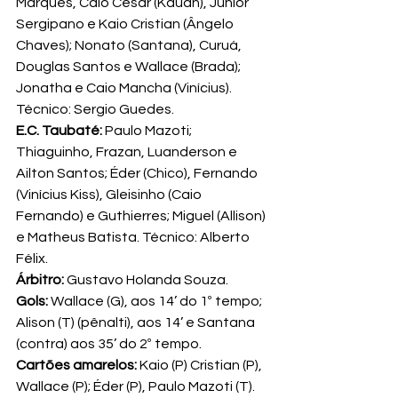
Marques, Caio César (Kauan), Junior 
Sergipano e Kaio Cristian (Ângelo 
Chaves); Nonato (Santana), Curuá, 
Douglas Santos e Wallace (Brada); 
Jonatha e Caio Mancha (Vinícius). 
Técnico: Sergio Guedes.
E.C. Taubaté: 
Paulo Mazoti; 
Thiaguinho, Frazan, Luanderson e 
Ailton Santos; Éder (Chico), Fernando 
(Vinícius Kiss), Gleisinho (Caio 
Fernando) e Guthierres; Miguel (Allison) 
e Matheus Batista. Técnico: Alberto 
Félix.
Árbitro:
 Gustavo Holanda Souza.
Gols:
 Wallace (G), aos 14’ do 1º tempo; 
Alison (T) (pênalti), aos 14’ e Santana 
(contra) aos 35’ do 2º tempo.
Cartões amarelos:
 Kaio (P) Cristian (P), 
Wallace (P); Éder (P), Paulo Mazoti (T).