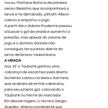
tocou. Matheus Batista de primeira 
serviu Gleisinho que acompanhava o 
lance e foi derrubado, pênalti. Allison 
cobrou e empatou o jogo.
A partir daí o Grêmio Prudente passou 
a buscar o gol da virada e aumento a 
pressão, mas apesar do volume de 
jogo e o domínio da bola não 
conseguia ter sucesso diante do 
setor defensivo taubateana.
A VIRADA
Aos 35’ o Taubaté ganhou uma 
cobrança de escanteio pela direita. 
Gutierrez cobrou na área o Santana 
que acabara de entrar cabeceou 
para seu próprio gol, colocando o 
Taubaté na frente do marcador.
Em desvantagem, o técnico Sergio 
Guedes, alterou novamente sua 