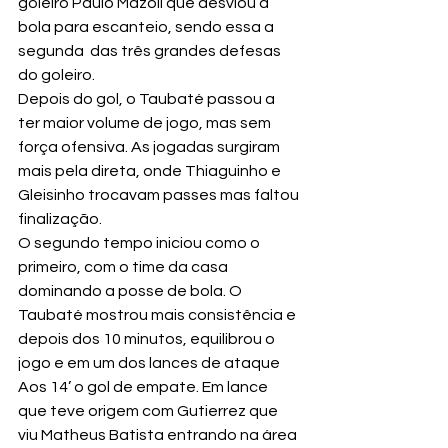
goleiro Paulo Mazoli que desviou a 
bola para escanteio, sendo essa a 
segunda  das três grandes defesas 
do goleiro.
Depois do gol, o Taubaté passou a 
ter maior volume de jogo, mas sem 
força ofensiva. As jogadas surgiram 
mais pela direta, onde Thiaguinho e 
Gleisinho trocavam passes mas faltou 
finalização.
O segundo tempo iniciou como o 
primeiro, com o time da casa 
dominando a posse de bola. O 
Taubaté mostrou mais consistência e 
depois dos 10 minutos, equilibrou o 
jogo e em um dos lances de ataque
Aos 14’ o gol de empate. Em lance 
que teve origem com Gutierrez que 
viu Matheus Batista entrando na área 