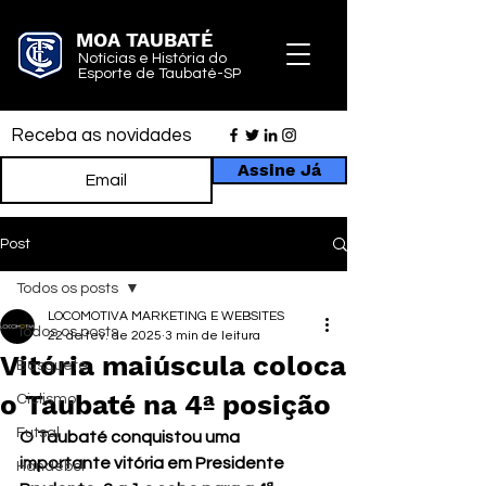
MOA TAUBATÉ
Notícias e História do
Esporte de Taubaté-SP
Receba as novidades
Assine Já
Post
Todos os posts
LOCOMOTIVA MARKETING E WEBSITES
Todos os posts
22 de fev. de 2025
3 min de leitura
Vitória maiúscula coloca
Basquete
o Taubaté na 4ª posição
Ciclismo
Futsal
O Taubaté conquistou uma 
importante vitória em Presidente 
Handebol