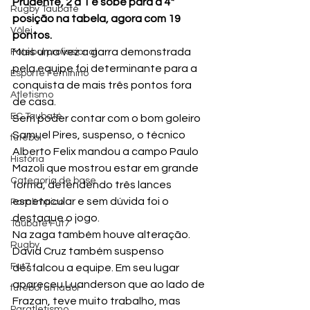
Prudente, 2 a 1 e sobe para a 4ª 
Rugby Taubaté
posição na tabela, agora com 19 
Vôlei
pontos.
Mais uma vez a garra demonstrada 
Futebol profissional
pela equipe foi determinante para a 
Esporte Feminino
conquista de mais três pontos fora 
Atletismo
de casa.
EC Taubaté
Sem poder contar com o bom goleiro 
Samuel Pires, suspenso, o técnico 
futebol
Alberto Felix mandou a campo Paulo 
História
Mazoli que mostrou estar em grande 
Categoria de base
forma, defendendo três lances 
espetacular e sem dúvida foi o 
Paralímpico
destaque o jogo.
Taubaté Fut7
Na zaga também houve alteração. 
Rugby
David Cruz também suspenso 
Fut7
desfalcou a equipe. Em seu lugar 
apareceu Luanderson que ao lado de 
futebol amador
Frazan, teve muito trabalho, mas 
Paratletismo