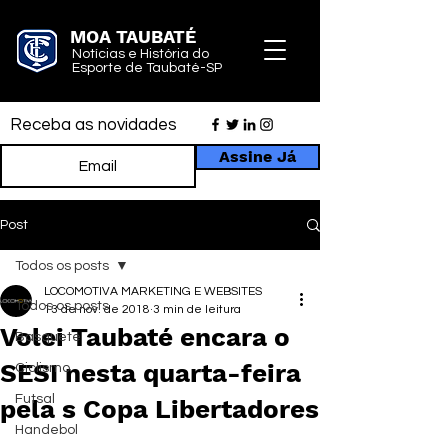
MOA TAUBATÉ
Notícias e História do
Esporte de Taubaté-SP
Receba as novidades
Assine Já
Post
Todos os posts
LOCOMOTIVA MARKETING E WEBSITES
Todos os posts
13 de nov. de 2018
3 min de leitura
Volei Taubaté encara o
Basquete
SESI nesta quarta-feira
Ciclismo
Futsal
pela s Copa Libertadores
Handebol