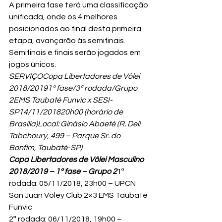
A primeira fase terá uma classificação 
unificada, onde os 4 melhores 
posicionados ao final desta primeira 
etapa, avançarão às semifinais. 
Semifinais e finais serão jogados em 
jogos únicos.
SERVIÇOCopa Libertadores de Vôlei 
2018/20191ª fase/3ª rodada/Grupo 
2EMS Taubaté Funvic x SESI-
SP14/11/201820h00 (horário de 
Brasília)Local: Ginásio Abaeté (R. Deli 
Tabchoury, 499 – Parque Sr. do 
Bonfim, Taubaté-SP)
Copa Libertadores de Vôlei Masculino 
2018/2019 – 1ª fase – Grupo 2
1ª 
rodada: 05/11/2018, 23h00 – UPCN 
San Juan Voley Club 2×3 EMS Taubaté 
Funvic

2ª rodada: 06/11/2018, 19h00 – 