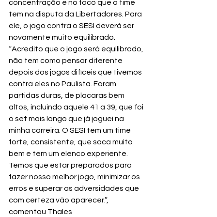
concentração e no foco que o time 
tem na disputa da Libertadores. Para 
ele, o jogo contra o SESI deverá ser 
novamente muito equilibrado.
“Acredito que o jogo será equilibrado, 
não tem como pensar diferente 
depois dos jogos difíceis que tivemos 
contra eles no Paulista. Foram 
partidas duras, de placaras bem 
altos, incluindo aquele 41 a 39, que foi 
o set mais longo que já joguei na 
minha carreira. O SESI tem um time 
forte, consistente, que saca muito 
bem e tem um elenco experiente. 
Temos que estar preparados para 
fazer nosso melhor jogo, minimizar os 
erros e superar as adversidades que 
com certeza vão aparecer.”, 
comentou Thales