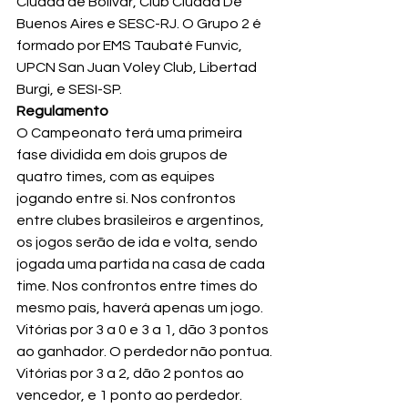
Ciudad de Bolívar, Club Ciudad De 
Buenos Aires e SESC-RJ. O Grupo 2 é 
formado por EMS Taubaté Funvic, 
UPCN San Juan Voley Club, Libertad 
Regulamento
O Campeonato terá uma primeira 
fase dividida em dois grupos de 
quatro times, com as equipes 
jogando entre si. Nos confrontos 
entre clubes brasileiros e argentinos, 
os jogos serão de ida e volta, sendo 
jogada uma partida na casa de cada 
time. Nos confrontos entre times do 
mesmo país, haverá apenas um jogo.
Vitórias por 3 a 0 e 3 a 1, dão 3 pontos 
ao ganhador. O perdedor não pontua. 
Vitórias por 3 a 2, dão 2 pontos ao 
vencedor, e 1 ponto ao perdedor.