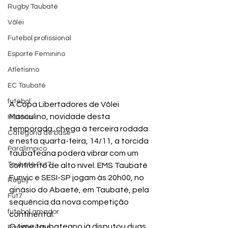
Rugby Taubaté
Vôlei
Futebol profissional
Esporte Feminino
Atletismo
EC Taubaté
futebol
A Copa Libertadores de Vôlei 
Masculino, novidade desta 
História
temporada, chega à terceira rodada 
Categoria de base
e nesta quarta-feira, 14/11, a torcida 
Paralímpico
taubateana poderá vibrar com um 
Taubaté Fut7
confronto de alto nível. EMS Taubaté 
Funvic e SESI-SP jogam às 20h00, no 
Rugby
ginásio do Abaeté, em Taubaté, pela 
Fut7
sequência da nova competição 
futebol amador
continental.
O time taubateano já disputou duas 
Paratletismo