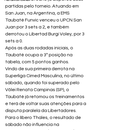
partidas pelo torneio. Atuando em 
San Juan, na Argentina, a EMS 
Taubaté Funvic venceu o UPCN San 
Juan por 3 sets a 2, e também 
derrotou o Libertad Burgi Voley, por 3 
sets a 0.
Após as duas rodadas iniciais, o 
Taubaté ocupa a 3ª posição na 
tabela, com 5 pontos ganhos.
Vindo de sua primeira derrota na 
Superliga Cimed Masculina, no último 
sábado, quando foi superado pelo 
Vôlei Renata Campinas (SP), o 
Taubaté já retomou os treinamentos 
e terá de voltar suas atenções para a 
disputa paralela da Libertadores.
Para o líbero Thales, o resultado de 
sábado não influencia na 