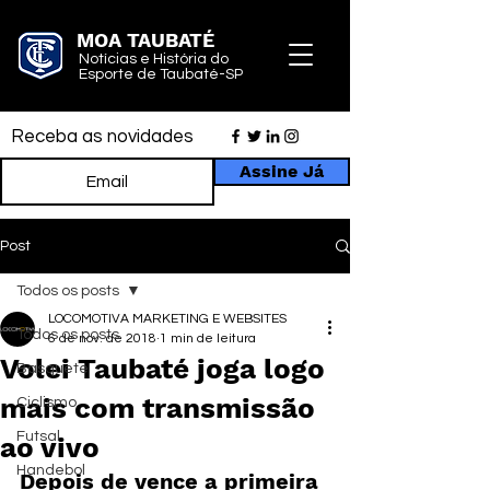
MOA TAUBATÉ
Notícias e História do
Esporte de Taubaté-SP
Receba as novidades
Assine Já
Post
Todos os posts
LOCOMOTIVA MARKETING E WEBSITES
Todos os posts
6 de nov. de 2018
1 min de leitura
Volei Taubaté joga logo
Basquete
mais com transmissão
Ciclismo
Futsal
ao vivo
Handebol
Depois de vence a primeira 