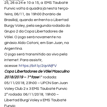
25, 26 a 24 e 10 a 15, a  EMS Taubaté 
Funvic volta à quadra já nesta terça-
feira, 06/11, às 19h00 (horário de 
Brasília), quando enfrenta o Libertad 
Burgy Voley, pela segunda rodada do 
Grupo 2 da Copa Libertadores de 
Vôlei. O jogo será novamente no 
ginásio Aldo Catoni, em San Juan, na 
Argentina.
O jogo será transmitido ao vivo pela 
internet. Para assistir
, 
acesse: 
https://bit.ly/2qvWjFV
Copa Libertadores de Vôlei Masculino 
2018/2019 – 1ª fase
1ª rodada: 
05/11/2018, 23h00 – UPCN San Juan 
Voley Club 2 x 3 EMS Taubaté Funvic

2ª rodada: 06/11/2018, 19h00 – 
Libertad Burgi Voley x EMS Taubaté 
Funvic
