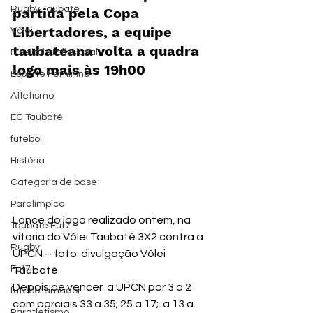
Rugby Taubaté
partida pela Copa 
Libertadores, a equipe 
Vôlei
taubateana volta a quadra 
Futebol profissional
logo mais às 19h00
Esporte Feminino
Atletismo
EC Taubaté
futebol
História
Categoria de base
Paralímpico
Lance do jogo realizado ontem, na 
Taubaté Fut7
vitoria do Vôlei Taubaté 3X2 contra a 
Rugby
UPCN – foto: divulgação Vôlei 
Fut7
Taubaté
Depois de vencer  a UPCN por 3 a 2 
futebol amador
com parciais 33 a 35; 25 a 17;  a 13 a 
Paratletismo