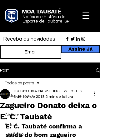
MOA TAUBATÉ
Notícias e História do
Esporte de Taubaté-SP
Receba as novidades
Assine Já
Post
Todos os posts
LOCOMOTIVA MARKETING E WEBSITES
Todos os posts
6 de nov. de 2018
2 min de leitura
Zagueiro Donato deixa o
Basquete
E. C. Taubaté
Ciclismo
Futsal
E. C. Taubaté confirma a 
saída do bom zagueiro 
Handebol