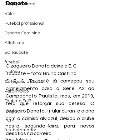
Donato
Rugby Taubaté
Vôlei
Futebol profissional
Esporte Feminino
Atletismo
EC Taubaté
futebol
O zagueiro Donato deixa o E. C. 
História
Taubaté – foto: Bruno Castilho
O E. C. Taubaté já começou seu 
Categoria de base
planejamento para a Série A2 do 
Paralímpico
Campeonato Paulista, mas, em 2019, 
Taubaté Fut7
terá que reforçar sua defesa. O 
zagueiro Donato, titular durante o ano 
Rugby
com a camisa alviazul, deixou o clube 
Fut7
nesta segunda-feira, para novos 
futebol amador
desafios na carreira.
Paratletismo