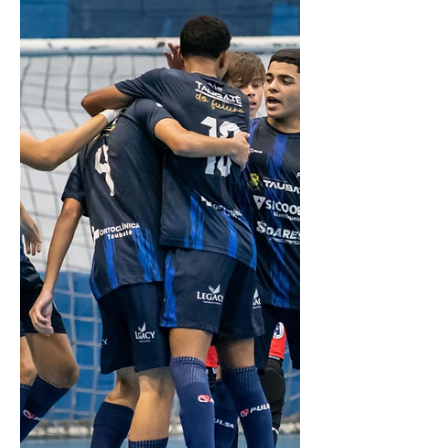
O único gol taubateano foi marcado por
Pablo, quando o jogo estava 3 a 1 para o
adversário. O Indaiatuba conseguiu abrir o
arcador logo no início da partida, quando,
naquele momento o Tauabté era todo
pressão e buscava o gol. Com erros nas
finalizações o Taubaté não conseguia conv