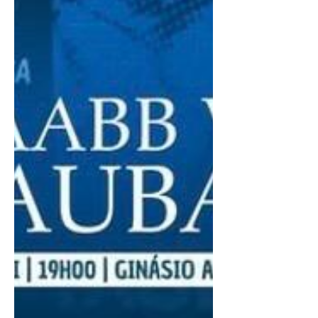
no Ginásio da Vila Aparecida, a equipe do
AD Indaiatuba, jogo válido pelo
Campeonato Paulista. Buscando a
primeira vitória no campeonato, a equipe
taubateana cumpriu três jogos
conquistando um empate e duas derrotas
em jogos dificílimos. Fora de seus
domínios, visitou o Corinthians e
Associação Banco do Brasil. Em casa
recebeu o Botucatu. Confira os resultad