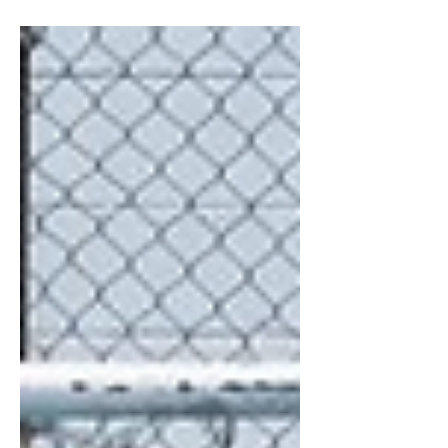
tabela de classificação, a equipe dirigida
pelo técnico Leandro, vai até a cidade de
São José dos Campos enfrentar o São
José em jogo marcado para às 19h30 no
Ginásio Poliesportivo Altos de Santana. Em
quatro jogos, o Taubaté conquistou
apenas um ponto e necessita de somar
pontos para melhorar a posição na tabela
de classif