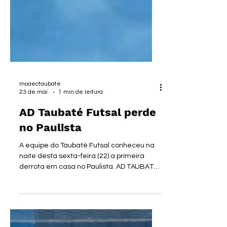
moaectaubate
23 de mai.
1 min de leitura
AD Taubaté Futsal perde
no Paulista
A equipe do Taubaté Futsal conheceu na
noite desta sexta-feira (22) a primeira
derrota em casa no Paulista. AD TAUBATÉ
FUTSAL O time recebeu o Indaiatuba no
Ginásio da Vila Aparecida e perdeu 4 a 1.