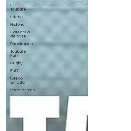
EC
Taubaté
futebol
História
Categoria
de base
Paralímpico
Taubaté
Fut7
Rugby
Fut7
futebol
amador
Paratletismo