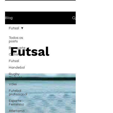
Blog
Futsal
Todos os
posts
Futsal
Basquete
Ciclismo
Futsal
Handebol
Rugby
Taubaté
Vôlei
Futebol
profissional
Esporte
Feminino
Atletismo