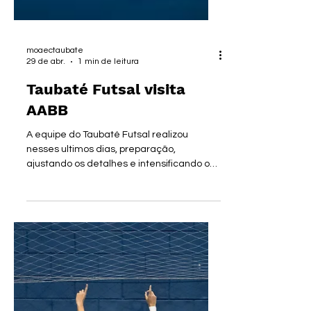
moaectaubate
29 de abr.
1 min de leitura
Taubaté Futsal visita
AABB
A equipe do Taubaté Futsal realizou
nesses ultimos dias, preparação,
ajustando os detalhes e intensificando os
treinos de olho no importante confronto
desta quinta-feira (30) contra a AABB, em
jogo válido pelo Campeonato Paulista.