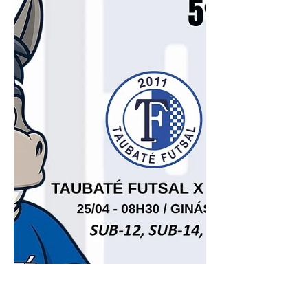
foram assinalados por Pikachu (2), Diogo
(2), Vitinho e Caetano. Agora os meninos
do Taubaté Futsal enfrentarão a equipe do
São José que também garantiu o título da
fase da sua região.