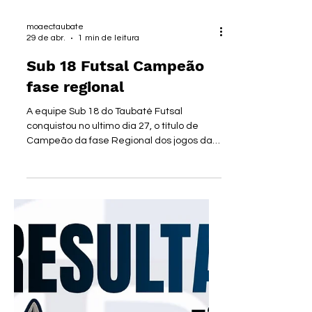
moaectaubate
29 de abr.
1 min de leitura
Sub 18 Futsal Campeão
fase regional
A equipe Sub 18 do Taubaté Futsal
conquistou no ultimo dia 27, o título de
Campeão da fase Regional dos jogos da
Juventude. O jogo final diante da equipe
de Caçapava terminou com a vitoria
taubateana, 6 a 3. Os gols taubateanos