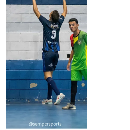
Com horário previsto para início às 19h00,
na quadra adversária, esse será o
segundo jogo da equipe dirigida pelo
técnico Leandro, no Campeonato Paulista.
Na estreia quando recebeu no último dia
10, no Ginásio da Vila Aparecida o
Botucatu o empate