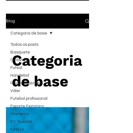
Blog
Categoria de base
Todos os posts
Basquete
Categoria
Ciclismo
Futsal
de base
Handebol
Rugby Taubaté
Vôlei
Futebol profissional
Esporte Feminino
Atletismo
EC Taubaté
futebol