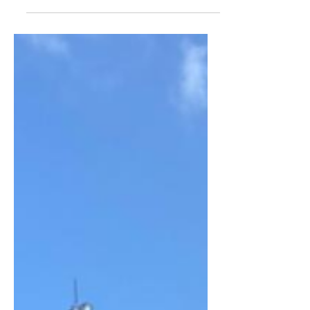
teve prosseguimento nesta sexta-feira
(10), marcando a sexta rodada. O Esporte
Clube Taubaté manteve a liderança e a
invencibilidade no Campeonato ao entrar
em campo na tarde desta sexta-feira (10)
e vencer rival São José em pleno estádio
Municipal Martins Pereira o pelo placar de
4 a 2. O primeiro tempo apontou a vitória
parcial do Burrinho, 2 a 0 com gols de
Gabriel Ratão aos 7’ e Gustavinho aos 35’.
Na segunda etapa o Taubaté ampliou