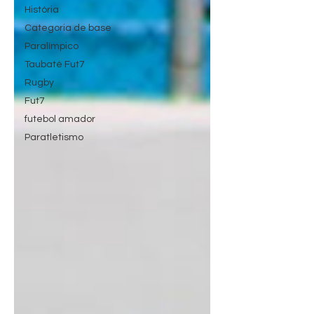
História
Categoria de base
Paralímpico
Taubaté Fut7
Rugby
Fut7
futebol amador
Paratletismo