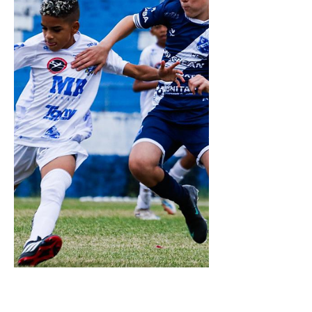
Guaratinguetá SAF, FC Primeira Camisa
Ltda., Pinda FC Ltda., e São José EC SAF Na
primeira fase, os times jogarão dentro dos
respectivos grupos, em turno e returno,
classificando-se para a segunda fase os
03 (três) com maior número de pontos
conquistad