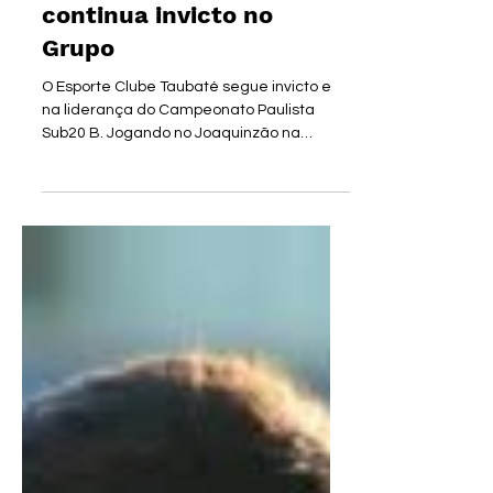
Burrinho vence outra e
continua invicto no
Grupo
O Esporte Clube Taubaté segue invicto e
na liderança do Campeonato Paulista
Sub20 B. Jogando no Joaquinzão na
manhã desta sexta-feira, o Burrinho bateu
o Atlético Guaratinguetá por 1 a 0. O gol
marcado por Gustavinho, aos 18 minutos
do segundo tempo, deu ao Alviazul a
quinta vitória em seis partidas no caminho
pelo acesso da categoria. O zagueiro Luan
do Atlético Guaratinguetá foi expulso aos
37 minutos da priemria etapa por impedir
uma oportunidade clara de gol,
segurando