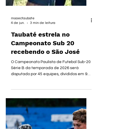
moaectaubate
4 de jun.
3 min de leitura
Taubaté estreia no
Campeonato Sub 20
recebendo o São José
O Campeonato Paulista de Futebol Sub-20
Série B da temporada de 2026 será
disputado por 45 equipes, divididos em 9
grupos, com início nesta sexta-feira, dia
05/06 e término em 17/10. O E.C. Taubaté
está não Grupo 7 com Atlético