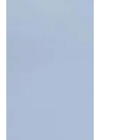
Henrique! O blog moataubate.com já havia
anunciado a possibilidade do retorno do
zagueiro: e, 15de outubro. Leia matéria
publicada acessando o link a seguir:..