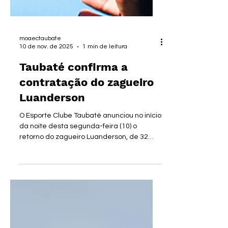
moaectaubate
10 de nov. de 2025
1 min de leitura
Taubaté confirma a
contratação do zagueiro
Luanderson
O Esporte Clube Taubaté anunciou no início
da noite desta segunda-feira (10) o
retorno do zagueiro Luanderson, de 32
anos, para a disputa da próxima Série A2
do Campeonato Paulista. O defensor, que
já vestiu a camisa do Burro da Central nas
duas últimas temporadas, será mais uma
opção para o elenco do técnico Rogério