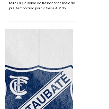
O clube anunciou, na manhã desta terça-
feira (16), a saída do treinador no meio da
pré-temporada para a Série A-2 do
Campeonato Paulista de 2026.
Surpreendentemente após dirigir o jogo
treino na manha desta segunda-feira (15),
na manhã de hoje surgiu a noticia que Luiz
Henrique estaria deixando o comando da
equipe taubateana. O blog motaubaté
está apurando, e tudo indica que o técnico
aceitou convite da equipe Abecat de
Goiás. Logo mais teremos a confirmação
do destino do téc