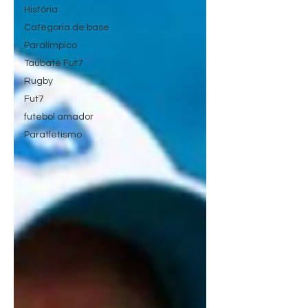
História
Categoria de base
Paralímpico
Taubaté Fut7
Rugby
Fut7
futebol amador
Paratletismo