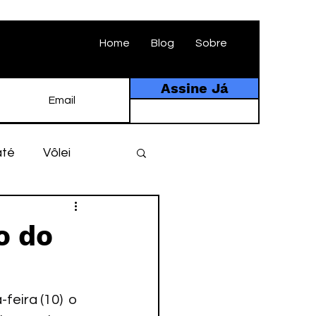
Home
Blog
Sobre
Assine Já
até
Vôlei
ebol
História
o do
tebol amador
eira (10)  o 