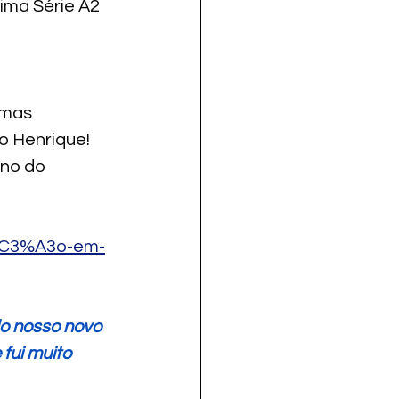
ima Série A2 
imas 
o Henrique!
rno do 
r%C3%A3o-em-
do nosso novo 
fui muito 