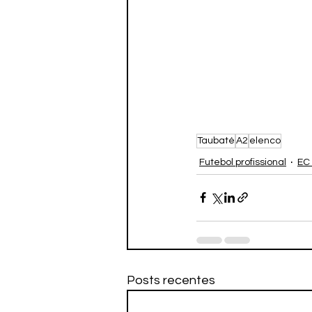
Taubaté
A2
elenco
Futebol profissional
EC
Posts recentes