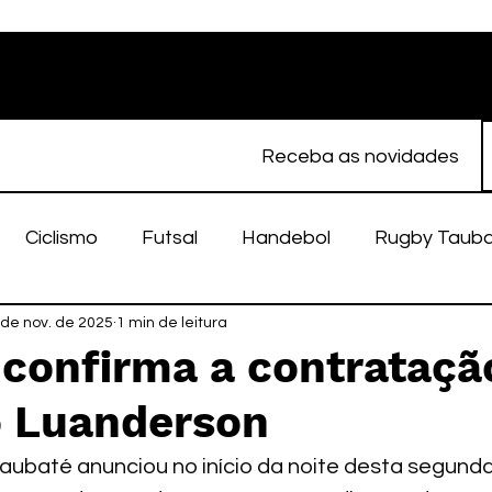
Receba as novidades
Ciclismo
Futsal
Handebol
Rugby Taub
porte Feminino
 de nov. de 2025
1 min de leitura
Atletismo
EC Taubaté
fut
 confirma a contrataçã
o Luanderson
alímpico
Taubaté Fut7
Rugby
Fut7
fu
ubaté anunciou no início da noite desta segunda-f