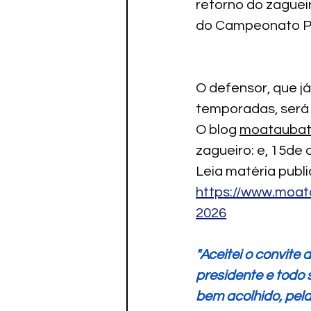
retorno do zaguei
Paratletismo
do Campeonato Pa
O defensor, que já
temporadas, será 
O blog 
moataubat
zagueiro: e, 15de 
Leia matéria publi
https://www.moa
2026
"Aceitei o convite 
presidente e todo 
bem acolhido, pela