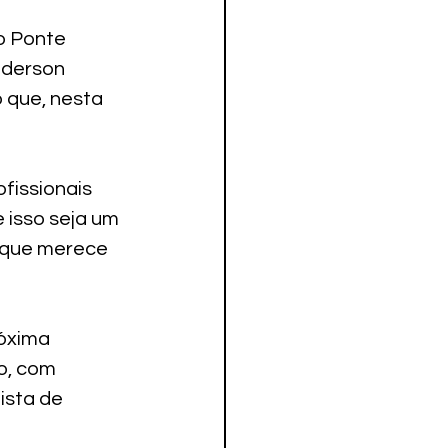
o Ponte 
nderson 
 que, nesta 
fissionais 
 isso seja um 
 que merece 
óxima 
o, com 
ista de 