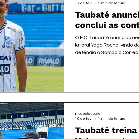
17 de fev.
2 min de leitura
Taubaté anunci
conclui as con
O E.C. Taubaté anunciou ne
lateral Yago Rocha, vindo 
defendia o Sampaio Corrêa. 
disposição do treinador pa
amanhã, diante do Santo A
contratação, o E.C. Taubat
inscrições junto a FPF. O pra
altetas para a disputa da 
se encerra na próxima sexta-feira , dia 20. Os clubes
classificados para a s
moaectaubate
10 de fev.
1 min de leitura
Taubaté treina