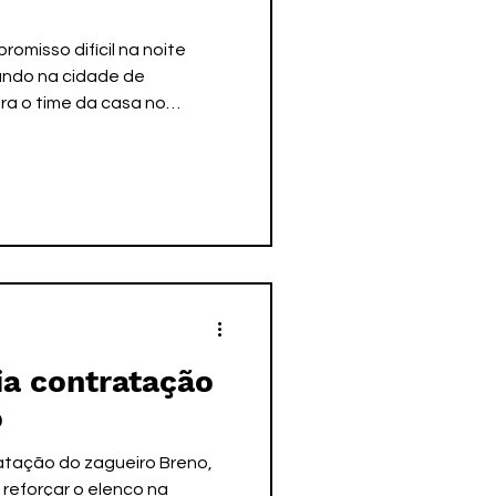
omisso difícil na noite
gando na cidade de
a o time da casa no
sição cômoda na tale de
ar vitoria até esta 8ª
ar seus primeiros três
iar uma nova etapa no
ue viajou ontem após o
namento de apronto na
de Votuporanga (fotos). Apó o apr
ia contratação
o
atação do zagueiro Breno,
reforçar o elenco na