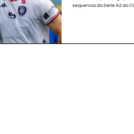
sequencia da Série A2 do 
"Espero muito poder ajudar
que estar preparados para 
uma delas. Estou pronto par
melhor forma possível", dis
pode atuar como volante, 
experiência no futebol pau
o Água Santa. Com passa