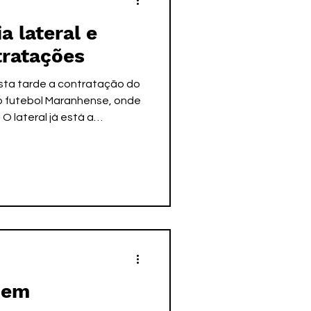
a lateral e
tratações
sta tarde a contratação do
do futebol Maranhense, onde
O lateral já está a
ra o compromisso de
ndré. Com essa
é completa o número de 26
zo limite para registro de
primeira fase da competição
 em