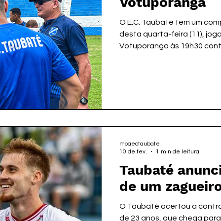
Votuporanga
O E.C. Taubaté tem um compr
desta quarta-feira (11), jo
Votuporanga às 19h30 contr
estádio Plínio Marin. Em po
classificação e sem conquist
rodada, o Taubaté quer som
pontos na partida para inic
campeonato. A delegação q
almoço, realizou hoje trei
cidade 
moaectaubate
10 de fev.
1 min de leitura
Taubaté anunc
de um zagueir
O Taubaté acertou a contr
de 23 anos, que chega para 