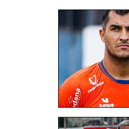
Futebol profissional
Es
Categoria de base
Par
Paratletismo