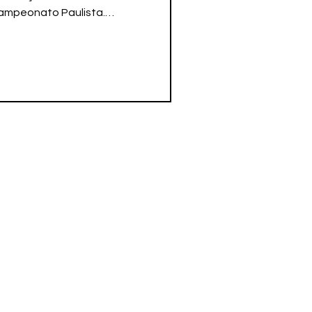
Campeonato Paulista.
 o Taubaté, sinto que temos
as oportunidades, e essa é
a vestir essa camisa da
se. O defensor, que também
vem para sua segunda
lista, após defender também