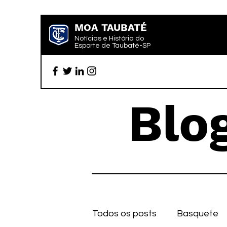
MOA TAUBATÉ
Notícias e História do
Esporte de Taubaté-SP
Blo
Todos os posts
Basquete