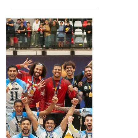
Em Assunção Handebol
Taubaté em busca de
mais um título na
Libertadores
A delegação Taubateana já está em
Assunção-Paraguai para a disputa de
mais um Campeonato Sul-Centro
Americano de Clubes 2026 (conhecido
como a "Libertadores do Handebol") que
será disputado entre os dias 21 a 27 de
junho, em Assunção. O campeão do
Campeonato Sul-Centro Americano (SCA)
de Clubes de Handebol garante a
classificação direta para o Mundial de
Clubes da IHF (historicamente conhecido
como Super Globe). Com nove títulos
conquistado na competição, a equipe
dirigida po