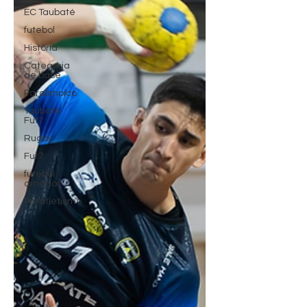
EC Taubaté
futebol
História
Categoria
de base
Paralímpico
Taubaté
Fut7
Rugby
Fut7
futebol
amador
Paratletismo