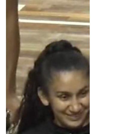
Paraguai. O jogo que aconteceu nesta
terça-feira foi diante do Universitario de
Córdoba (Arg), pelo placar final mostrando
a vantagem taubateana 35 a 23. A partida
foi tranquila para os taubateanos que,
com competência dentro da quadra, com
20 minutos de jogo já mantinha a
vantagem de 14 a 6, chegando ao final do
primeiro tempo, com o pl