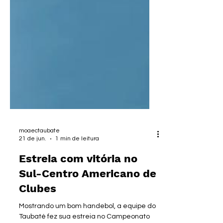
moaectaubate
21 de jun.
1 min de leitura