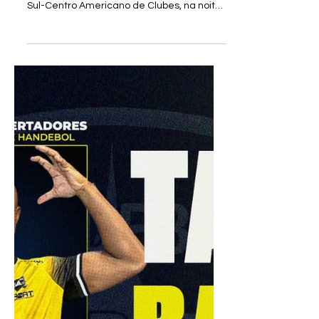
Estreia com vitória no
Sul-Centro Americano de
Clubes
Mostrando um bom handebol, a equipe do
Taubaté fez sua estreia no Campeonato
Sul-Centro Americano de Clubes, na noite
deste domingo (21), vencendo o Luque 40
a 23, tendo ainda o atleta Washington
Santos, eleito o melhor em quadra. O jogo
teve um início equilibrado com as duas
equipes disputando ponto a ponto. Na
metade do primeiro tempo o Taubaté
passou a acelerar o jogo, se mantendo a
frente no placar, variando em 4 e 5 pontos
de vantagem, chegando ao final com uma
diferença