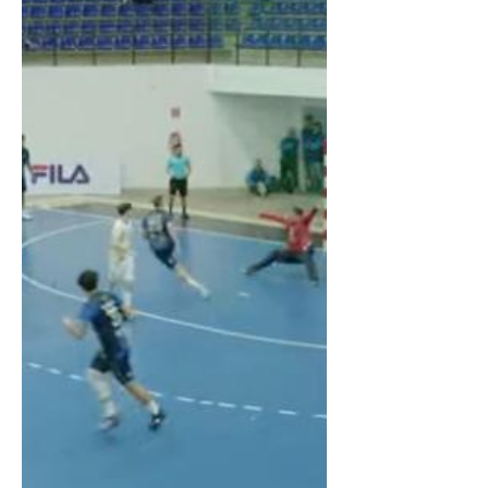
Centro Americano de Clubes, ao vencer
na noite desta segunda-feira (22) a equipe
do Argentinos Jrs 22 X 28. Foi um jogo de
bom nível técnico, tendo a domínio da
equipe Taubateana sempre a frente do
marcador. O primeiro tempo terminou com
a vantagem taubateana,18 a 9. Na etapa
final, o placar fechou em 28 a 22 para o
Handebol Taubaté. O goleiro Emanuel
Evangelista foi escolhido o melhor em
quad