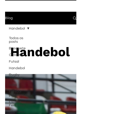
Blog
Handebol
Todos os
posts
Handebol
Basquete
Ciclismo
Futsal
Handebol
Rugby
Taubaté
Vôlei
Futebol
profissional
Esporte
Feminino
Atletismo