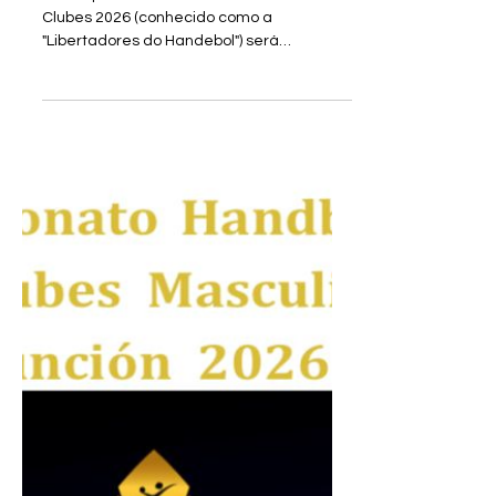
moaectaubate
18 de jun.
3 min de leitura
Em busca do décimo
título Sul-Centro
Americano de Clubes
O Campeonato Sul-Centro Americano de
Clubes 2026 (conhecido como a
"Libertadores do Handebol") será
disputado entre os dias 21 a 27 de junho,
em Assunção, quando será conhecido o
melhor time de handebol masculino do
continente que, a ele será concedido uma
vaga na Copa do Mundo de Clubes
Apenas o campeão do Campeonato Sul-
Centro Americano (SCA) de Clubes de