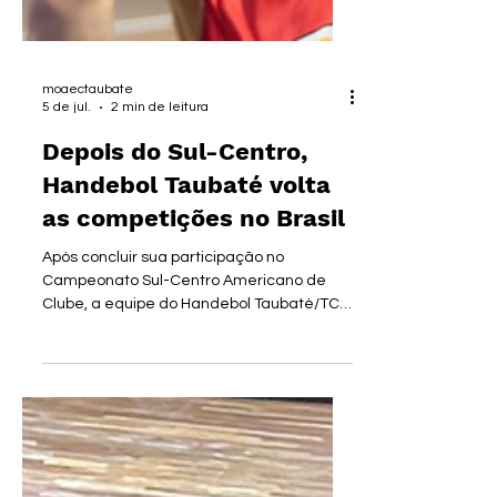
moaectaubate
5 de jul.
2 min de leitura
Depois do Sul-Centro,
Handebol Taubaté volta
as competições no Brasil
Após concluir sua participação no
Campeonato Sul-Centro Americano de
Clube, a equipe do Handebol Taubaté/TCC
volta as atenções para os campeonatos
no país, ou seja, CONFERÊNCIA
SUL/SUDESTE da Liga Nacional e
Campeonato Paulista. No Sul-Centro
Americano de Clubes, a equipe conquistou
a 5ª colocação, realizando seis jogos, com