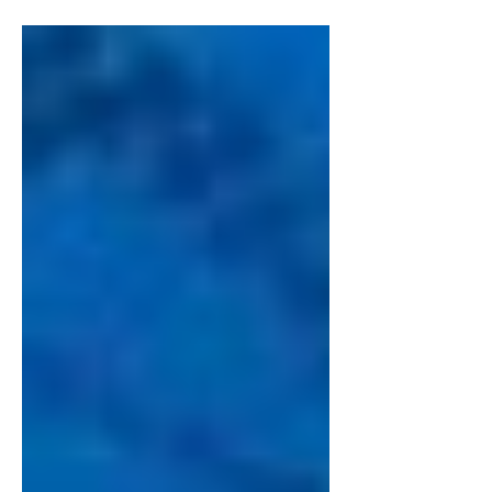
(22), quando estará recebendo, às 19h30,
no Ginásio da Vila Aparecida, a equipe do
AD Indaiatuba, jogo válido pelo
Campeonato Paulista. Buscando a
primeira vitória no campeonato, a equipe
taubateana cumpriu três jogos
conquistando um empate e duas derrotas
em jogos dificílimos. Fora de seus
domínios, visitou o Corinthians e
Associação Banco do Brasil. Em casa
recebeu o Botucatu. Confira os resultad