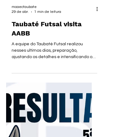
moaectaubate
29 de abr.
1 min de leitura
Taubaté Futsal visita
AABB
A equipe do Taubaté Futsal realizou
nesses ultimos dias, preparação,
ajustando os detalhes e intensificando os
treinos de olho no importante confronto
desta quinta-feira (30) contra a AABB, em
jogo válido pelo Campeonato Paulista.
Com horário previsto para início às 19h00,
na quadra adversária, esse será o
segundo jogo da equipe dirigida pelo
técnico Leandro, no Campeonato Paulista.