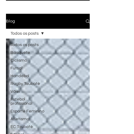
Blog
Todos os posts
Todos os posts
Basquete
Ciclismo
Futsal
Handebol
Rugby Taubaté
Vôlei
Futebol
profissional
Esporte Feminino
Atletismo
EC Taubaté