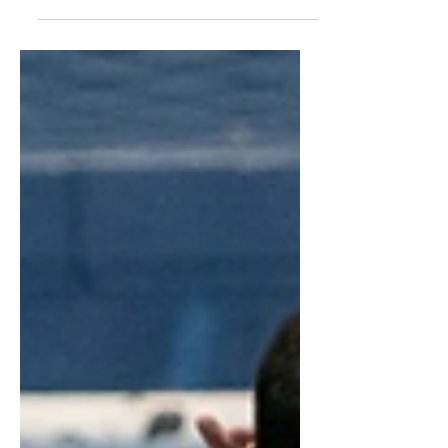
derrota em casa no Paulista. AD TAUBATÉ
FUTSAL O time recebeu o Indaiatuba no
Ginásio da Vila Aparecida e perdeu 4 a 1.
O único gol taubateano foi marcado por
Pablo, quando o jogo estava 3 a 1 para o
adversário. O Indaiatuba conseguiu abrir o
arcador logo no início da partida, quando,
naquele momento o Tauabté era todo
pressão e buscava o gol. Com erros nas
finalizações o Taubaté não conseguia conv