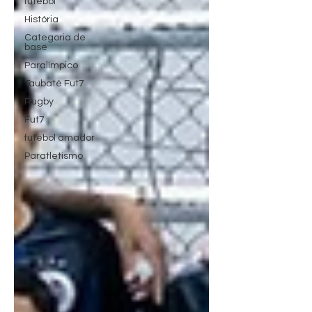
futebol
História
Categoria de
base
Paralímpico
Taubaté Fut7
Rugby
Fut7
futebol amador
Paratletismo