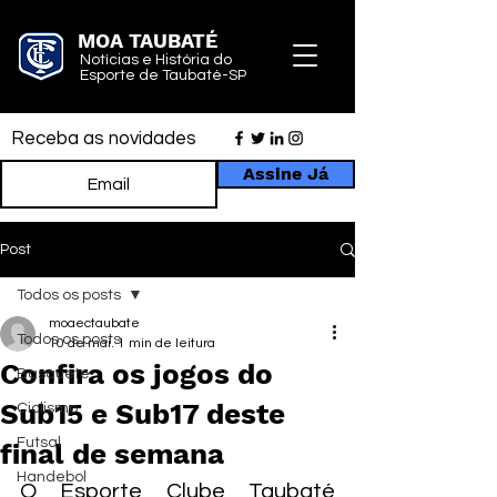
MOA TAUBATÉ
Notícias e História do
Esporte de Taubaté-SP
Receba as novidades
Assine Já
Post
Todos os posts
moaectaubate
Todos os posts
10 de mai.
1 min de leitura
Confira os jogos do
Basquete
Sub15 e Sub17 deste
Ciclismo
Futsal
final de semana
Handebol
O Esporte Clube Taubaté 