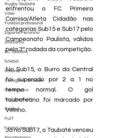
Rugby Taubaté
enfrentou o FC Primeira 
Vôlei
Camisa/Atleta Cidadão nas 
Futebol profissional
categorias Sub15 e Sub17 pelo 
Esporte Feminino
Campeonato Paulista, válidos 
Atletismo
pela 3ª rodada da competição.
EC Taubaté
futebol
No Sub15, o Burro da Central 
História
foi superado por 2 a 1 no 
Categoria de base
tempo normal. O gol 
Paralímpico
taubateano foi marcado por 
Taubaté Fut7
Rugby
Vitinho.
Fut7
futebol amador
Já no Sub17, o Taubaté venceu 
Paratletismo