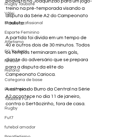
Boavista no Joaquinzão para um jogo-
Rugby Taubaté
treino na pré-temporada visando a 
Vôlei
disputa da Série A2 do Campeonato 
Paulista.
Futebol profissional
Esporte Feminino
A partida foi divida em um tempo de 
Atletismo
40 e outros dois de 30 minutos. Todos 
EC Taubaté
os tempos terminaram sem gols, 
diante do adversário que se prepara 
futebol
para a disputa da elite do 
História
Campeonato Carioca.
Categoria de base
A estreia do Burro da Central na Série 
Paralímpico
A2 acontece no dia 11 de janeiro, 
Taubaté Fut7
contra o Sertãozinho, fora de casa.
Rugby
Fut7
futebol amador
Paratletismo