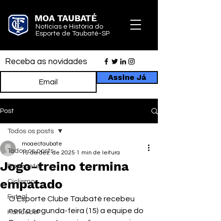
MOA TAUBATÉ
Notícias e História do
Esporte de Taubaté-SP
Receba as novidades
Assine Já
Post
Todos os posts
moaectaubate
Todos os posts
15 de dez. de 2025
1 min de leitura
Jogo-treino termina
Basquete
empatado
Ciclismo
Futsal
O Esporte Clube Taubaté recebeu 
nesta segunda-feira (15) a equipe do 
Handebol