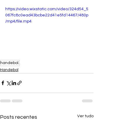
https://video.wixstatic.com/video/324d54_5
067fc8c0ead43bcbe22d41e5fd14467/480p
/mp4/file.mp4
handebol.
Handebol
Ver tudo
Posts recentes