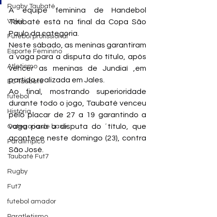
Rugby Taubaté
A equipe feminina de Handebol 
Vôlei
Taubaté está na final da Copa São 
Paulo da categoria.
Futebol profissional
Neste sábado, as meninas garantiram 
Esporte Feminino
a vaga para a disputa do título, após 
Atletismo
vencer as meninas de Jundiaí ,em 
partida realizada em Jales.
EC Taubaté
Ao final, mostrando superioridade 
futebol
durante todo o jogo, Taubaté venceu 
História
pelo placar de 27 a 19 garantindo a 
vaga para a disputa do ´título, que 
Categoria de base
acontece neste domingo (23), contra 
Paralímpico
São José.
Taubaté Fut7
Rugby
Fut7
futebol amador
Paratletismo