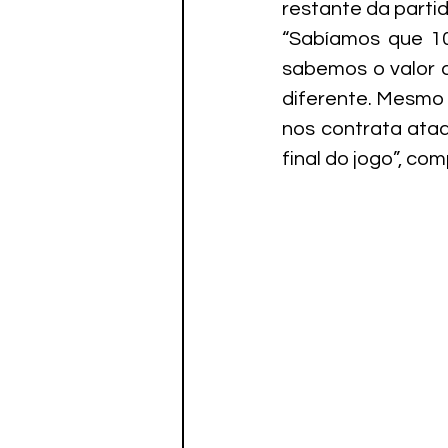
restante da part
“Sabíamos que 10
sabemos o valor d
diferente. Mesmo
nos contrata ataq
final do jogo”, co