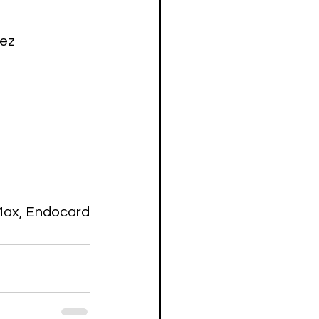
ez

ax, Endocard 