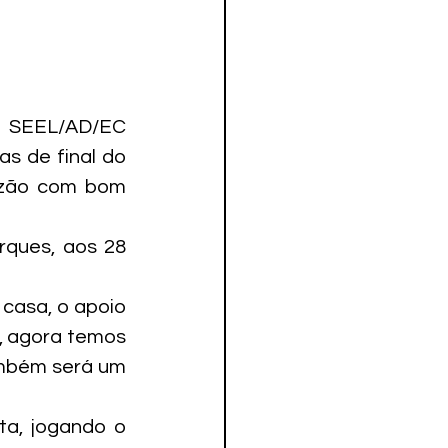
a SEEL/AD/EC 
s de final do 
nzão com bom 
ques, aos 28 
casa, o apoio 
 agora temos 
ambém será um 
a, jogando o 