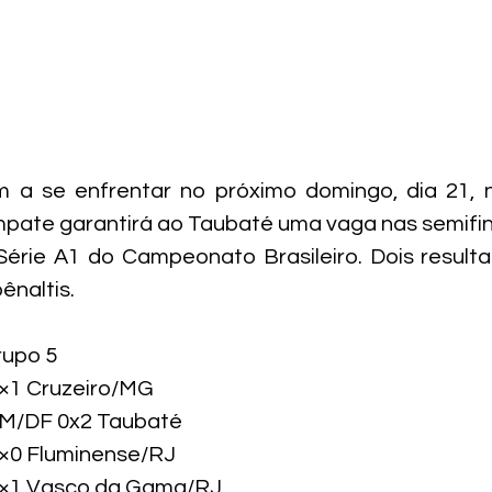
m a se enfrentar no próximo domingo, dia 21, n
ate garantirá ao Taubaté uma vaga nas semifin
érie A1 do Campeonato Brasileiro. Dois resultad
ênaltis.
upo 5

×1 Cruzeiro/MG

/DF 0x2 Taubaté

×0 Fluminense/RJ

4×1 Vasco da Gama/RJ
