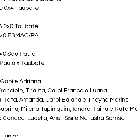
GO 0x4 Taubaté
 0x0 Taubaté

 2×0 ESMAC/PA
×0 São Paulo

 Paulo x Taubaté
 Gabi e Adriana

Franciele, Thalita, Carol Franco e Luana

a, Tata, Amanda, Carol Baiana e Thayná Marins

brina, Milena Tupiniquim, Ionara, Tainá e Rafa M
Carioca, Lucélia, Ariel, Sisi e Natasha Sorriso


Junior
