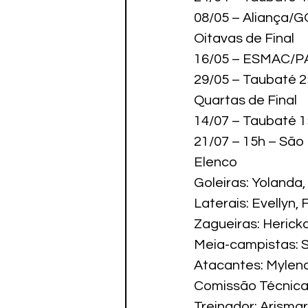
08/05 – Aliança/
Oitavas de Final

16/05 – ESMAC/PA
29/05 – Taubaté
Quartas de Final

14/07 – Taubaté 1
21/07 – 15h – São
Elenco

Goleiras: Yolanda,
Laterais: Evellyn, 
Zagueiras: Herick
Meia-campistas: Sa
Atacantes: Mylena 
Comissão Técnica
Treinador: Arismar 