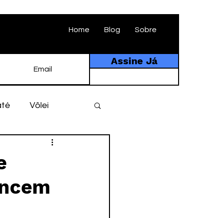
Home
Blog
Sobre
Assine Já
até
Vôlei
ebol
História
e
encem
tebol amador