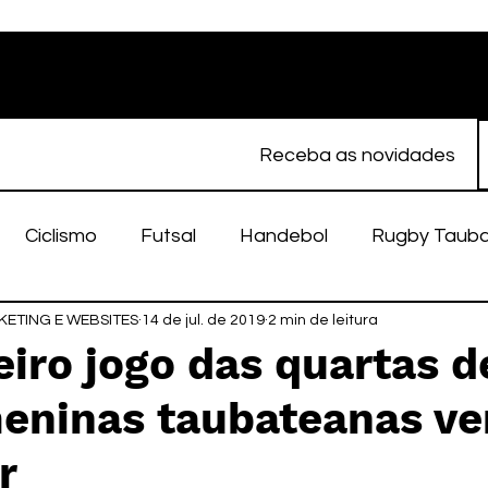
Receba as novidades
Ciclismo
Futsal
Handebol
Rugby Taub
ETING E WEBSITES
porte Feminino
14 de jul. de 2019
Atletismo
2 min de leitura
EC Taubaté
fut
iro jogo das quartas d
 meninas taubateanas v
alímpico
Taubaté Fut7
Rugby
Fut7
fu
r