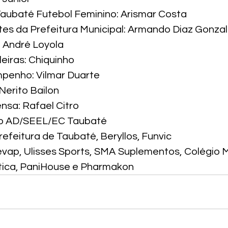
ubaté Futebol Feminino: Arismar Costa

es da Prefeitura Municipal: Armando Diaz Gonzal
 André Loyola

iras: Chiquinho

penho: Vilmar Duarte

erito Bailon

nsa: Rafael Citro
ro AD/SEEL/EC Taubaté

efeitura de Taubaté, Beryllos, Funvic

ap, Ulisses Sports, SMA Suplementos, Colégio M
tica, PaniHouse e Pharmakon