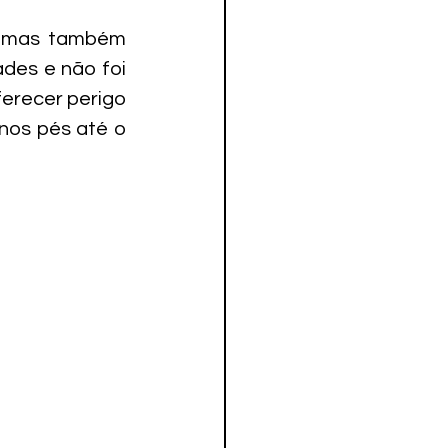
, mas também 
des e não foi 
recer perigo 
os pés até o 