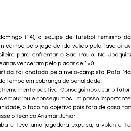
omingo (14), a equipe de futebol feminino d
 campo pelo jogo de ida válido pela fase oitava
leiro para enfrentar o São Paulo. No Joaqui
teanas venceram pelo placar de 1×0.
artida foi anotado pela meio-campista Rafa Mar
do tempo em cobrança de penalidade.
extremamente positiva. Conseguimos usar o fator 
os empurrou e conseguimos um passo importante,
nidade, o foco no objetivo pois fora de casa t
isse o técnico Arismar Junior.
ubaté teve uma jogadora expulsa, a volante Tat