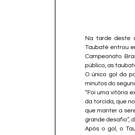
Na tarde deste d
Taubaté entrou em
Campeonato Brasi
público, as tauba
O único gol da p
minutos do segun
“Foi uma vitória 
da torcida, que n
que manter a sere
grande desafio”, d
Após o gol, o Ta