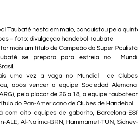
l Taubaté nesta em maio, conquistou pela quint
es – foto: divulgação handebol Taubaté
tar mais um título de Campeão do Super Paulistão
ubaté se prepara para estreia no  Mundia
rasil.
ais uma vez a vaga no Mundial  de Clubes
tau, após vencer a equipe Sociedad Alemana 
 (ARG), pelo placar de 26 a 18, a equipe taubatean
o título do Pan-Americano de Clubes de Handebol.
á com oito equipes de gabarito, Barcelona-ESP,
lin-ALE, Al-Najima-BRN, Hammamet-TUN, Sidney-