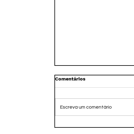
Comentários
Escreva um comentário
Depois do Sul-Centro,
Handebol Taubaté volta as