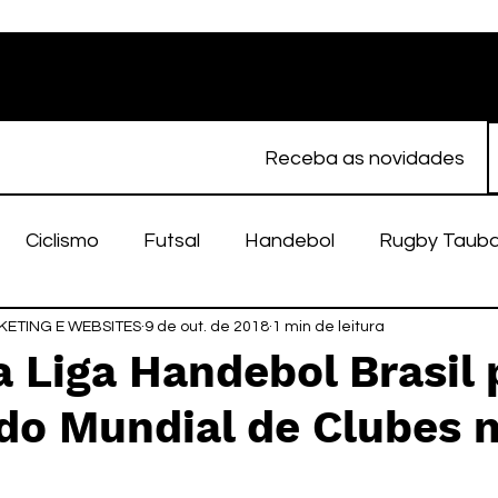
Receba as novidades
Ciclismo
Futsal
Handebol
Rugby Taub
ETING E WEBSITES
porte Feminino
9 de out. de 2018
Atletismo
1 min de leitura
EC Taubaté
fut
 Liga Handebol Brasil 
do Mundial de Clubes 
alímpico
Taubaté Fut7
Rugby
Fut7
fu