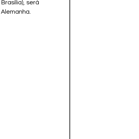
asília), será 
a Alemanha.