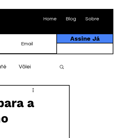
Home
Blog
Sobre
Assine Já
até
Vôlei
ebol
História
para a
no
tebol amador