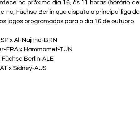
tece no próximo dia 16, às 11 horas (horário de Br
lemã, Füchse Berlin que disputa a principal liga d
dos jogos programados para o dia 16 de outubro
ESP x Al-Najima-BRN
lier-FRA x Hammamet-TUN
x Füchse Berlin-ALE
QAT x Sidney-AUS