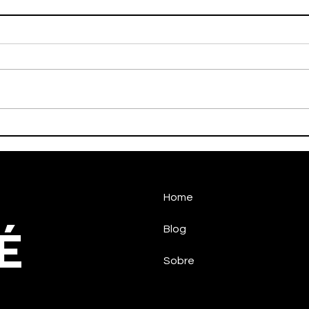
HALTEROFILISMO
HAN
PARALÍMPICO DE
CON
TAUBATÉCONQUISTA
NO 
MEDALHA NO CIRCUITO
NACIONAL
Home
É
Blog
Sobre