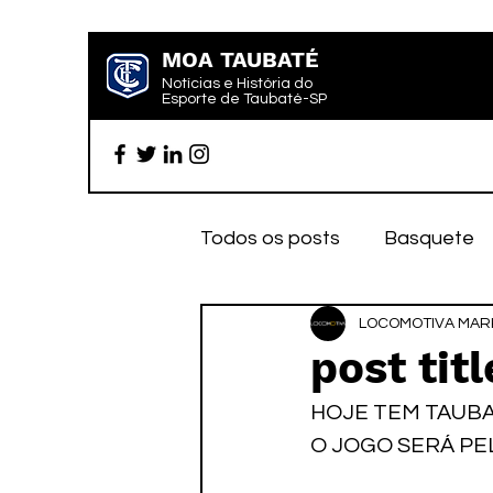
MOA TAUBATÉ
Notícias e História do
Esporte de Taubaté-SP
Todos os posts
Basquete
Futebol profissional
LOCOMOTIVA MARK
Es
post titl
HOJE TEM TAUBA
Categoria de base
Par
O JOGO SERÁ PEL