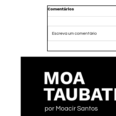
Comentários
Escreva um comentário
Faleceu nesta tarde o ex-
atleta Adamato
MOA
TAUBAT
por Moacir Santos