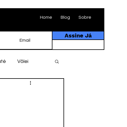
Home
Blog
Sobre
Assine Já
até
Vôlei
ebol
História
tebol amador