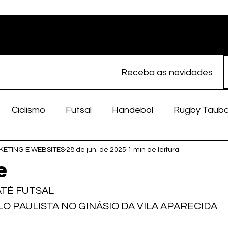
Receba as novidades
Ciclismo
Futsal
Handebol
Rugby Taub
ETING E WEBSITES
porte Feminino
28 de jun. de 2025
Atletismo
1 min de leitura
EC Taubaté
fut
e
TÉ FUTSAL 
alímpico
Taubaté Fut7
Rugby
Fut7
fu
O PAULISTA NO GINÁSIO DA VILA APARECIDA 