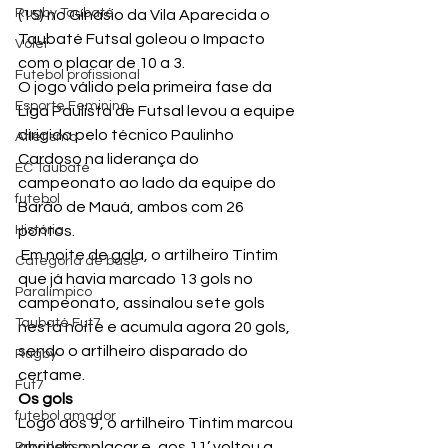
Rugby Taubaté
(15) no Ginásio da Vila Aparecida o 
Taubaté Futsal goleou o Impacto 
Vôlei
com o placar de 10 a 3.
Futebol profissional
O jogo válido pela primeira fase da 
Esporte Feminino
Liga Paulista de Futsal levou a equipe 
dirigida pelo técnico Paulinho 
Atletismo
Cardoso na liderança do 
EC Taubaté
campeonato ao lado da equipe do 
futebol
Barão de Mauá, ambos com 26 
História
pontos.
 Em noite de gala, o artilheiro Tintim 
Categoria de base
que já havia marcado 13 gols no 
Paralímpico
campeonato, assinalou sete gols 
Taubaté Fut7
nesta noite e acumula agora 20 gols, 
sendo o artilheiro disparado do 
Rugby
certame.
Fut7
Os gols
futebol amador
Logo aos 9’, o artilheiro Tintim marcou 
abrindo o placar e, aos 11’ voltou a 
Paratletismo