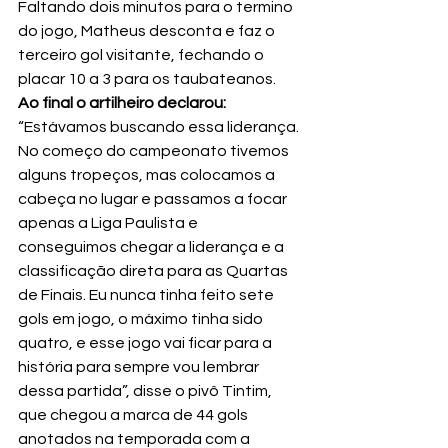
Faltando dois minutos para o termino 
do jogo, Matheus desconta e faz o 
terceiro gol visitante, fechando o 
placar 10 a 3 para os taubateanos.
Ao final o artilheiro declarou:
“Estávamos buscando essa liderança. 
No começo do campeonato tivemos 
alguns tropeços, mas colocamos a 
cabeça no lugar e passamos a focar 
apenas a Liga Paulista e 
conseguimos chegar a liderança e a 
classificação direta para as Quartas 
de Finais. Eu nunca tinha feito sete 
gols em jogo, o máximo tinha sido 
quatro, e esse jogo vai ficar para a 
história para sempre vou lembrar 
dessa partida”, disse o pivô Tintim, 
que chegou a marca de 44 gols 
anotados na temporada com a 