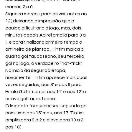
marcar, 2 a 0.
Siqueira marcou para os visitantes ao 
12’, deixando a impressão que a 
equipe dificultaria o jogo, mas, dois 
minutos depois Adirel amplia para 3 a 
1 e para finalizar o primeiro tempo o 
artilheiro de plantão, Tintim marca o 
quarto gol taubateano, seu terceiro 
gol no jogo, o verdadeiro ”hat-trick”.
No início da segunda etapa, 
novamente Tintim aparece mais duas 
vezes seguidas, aos 8’ e aos 9 para 
Hitalo Goffi marcar aos 11’ e aos 12’ o 
oitavo gol taubateano.
O Impacto foi buscar seu segundo gol 
com Lima aos 15’ mas, aos 17’ Tintim 
amplia para 9 a 2 e eleva para 10 a 2 
aos 18’.