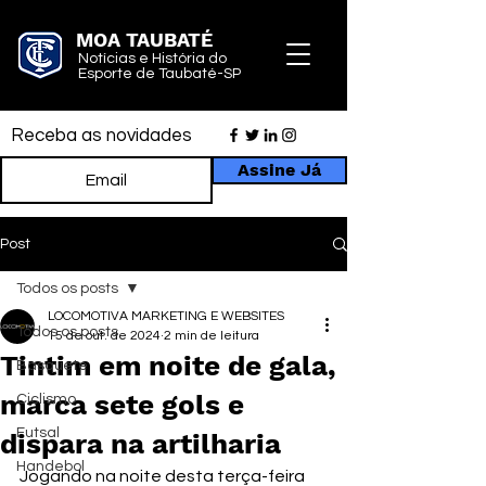
MOA TAUBATÉ
Notícias e História do
Esporte de Taubaté-SP
Receba as novidades
Assine Já
Post
Todos os posts
LOCOMOTIVA MARKETING E WEBSITES
Todos os posts
15 de out. de 2024
2 min de leitura
Tintim em noite de gala,
Basquete
marca sete gols e
Ciclismo
Futsal
dispara na artilharia
Handebol
Jogando na noite desta terça-feira 