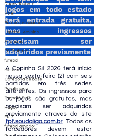
Rugby Taubaté
jogos em todo estado 
Vôlei
terá entrada gratuita, 
Futebol profissional
mas ingressos 
Esporte Feminino
precisam ser 
Atletismo
adquiridos previamente
EC Taubaté
futebol
A Copinha Sil 2026 terá início 
História
nessa sexta-feira (2) com seis 
Categoria de base
partidas em três sedes 
Paralímpico
diferentes. Os ingressos para 
os jogos são gratuitos, mas 
Taubaté Fut7
precisam ser adquiridos 
Rugby
previamente através do site
Fut7
fpf.soudaliga.com.br
. 
Todos os 
futebol amador
torcedores devem estar 
Paratletismo