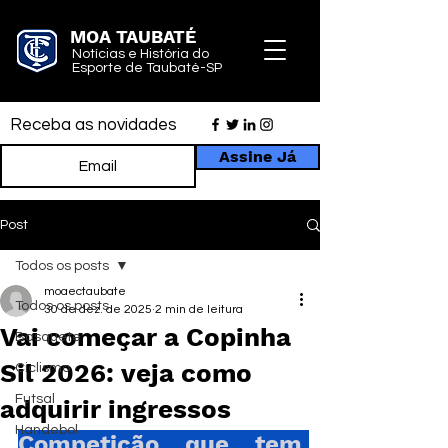
MOA TAUBATÉ
Notícias e História do
Esporte de Taubaté-SP
Receba as novidades
Assine Já
Post
Todos os posts
moaectaubate
Todos os posts
30 de dez. de 2025
2 min de leitura
Vai começar a Copinha
Basquete
Sil 2026: veja como
Ciclismo
Futsal
adquirir ingressos
Handebol
Competição que tem 