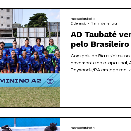
diretamente para as semifin
terminarem de terceiro a se
moaectaubate
2 de mai.
1 min de leitura
AD Taubaté ve
pelo Brasileiro
Com gols de Bia e Kakau no primeiro tempo e Kakau
novamente na etapa final,
Paysandu/PA em jogo realiz
Joaquinzão. Essa a quarta 
Campeonato Brasileiro da S
12 pontos ganhos, estando 
colocação, aguardando a fi
7ª rodada. Na foto de Junio
comemora o gol taubate
moaectaubate