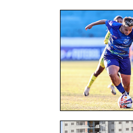
Futebol profissional
Es
Categoria de base
Par
Paratletismo