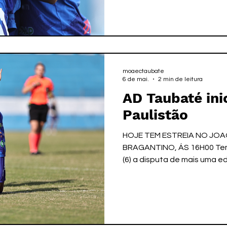
enfrentar o Rio Negro/RR, 
a 0. Com a derrota, a equi
8ª colocação na tabela de 
e, apesar da rodada ser co
moaectaubate
6 de mai.
2 min de leitura
AD Taubaté ini
Paulistão
HOJE TEM ESTREIA NO JO
BRAGANTINO, ÁS 16H00 Tem i
(6) a disputa de mais uma
Paulista de Futebol Feminino
temporada terá um novo nome
Com oito clubes, entre eles
terá a Primeira Fase será d
agosto, que os dois primei