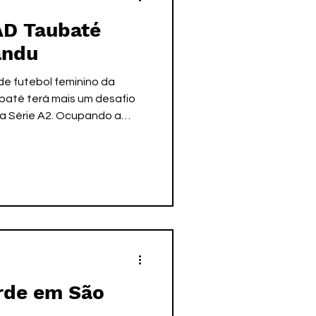
 AD Taubaté
andu
de futebol feminino da
baté terá mais um desafio
a Série A2. Ocupando a
o, as taubateanas irão
aquinzão o Paysandu/PA. O
mana marcará o início de
ogos que a AD Taubaté terá
sileiro A2, o time estará em
romissos válidos pelo
rde em São
.