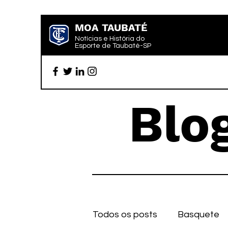
MOA TAUBATÉ
Notícias e História do
Esporte de Taubaté-SP
Blo
Todos os posts
Basquete