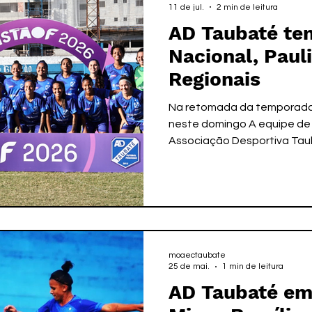
11 de jul.
2 min de leitura
AD Taubaté tem
Nacional, Paul
Regionais
Na retomada da temporada 
neste domingo A equipe de 
Associação Desportiva Tau
domingo (12) os desafios d
mais de um mês sem partidas
realização da Copa do Mun
em campo para enfrentarem
acontecerá na cidade de S
válido pela segunda rodada
moaectaubate
inicialmente estava agend
25 de mai.
1 min de leitura
AD Taubaté e