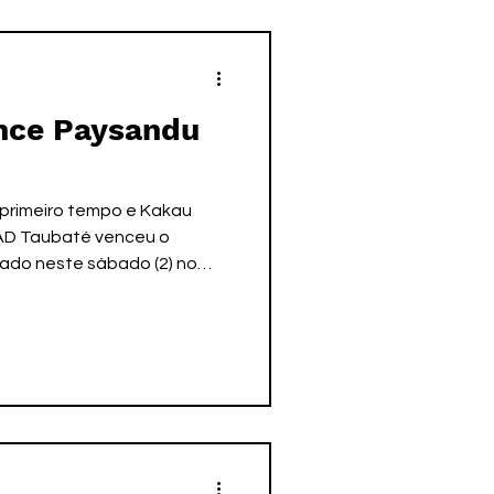
ais. Os times que
xto jogarão o “pl
nce Paysandu
 AD Taubaté venceu o
ado neste sábado (2) no
vitoria taubateana no
érie A2, que agora acumula
provisoriamente na 5ª
nalização dos jogos desta
r Santos/AD Taubaté, Bia
ano.