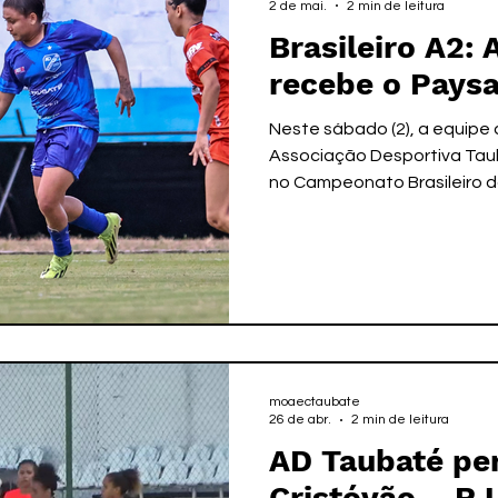
2 de mai.
2 min de leitura
Brasileiro A2:
recebe o Pays
Neste sábado (2), a equipe 
Associação Desportiva Tau
no Campeonato Brasileiro d
sétima colocação no tornei
enfrentar no estádio do Jo
confronto deste final de se
uma grande sequência de j
no mês de maio. Além do Bra
campo neste mês para comp
Campeonato Paulista e
moaectaubate
26 de abr.
2 min de leitura
AD Taubaté pe
Cristóvão – RJ