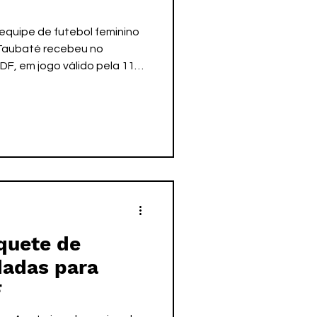
 equipe de futebol feminino
Taubaté recebeu no
DF, em jogo válido pela 11ª
leiro da Série A2. Apesar
 gols criadas pelas duas
 0 a 0. Com o empate o time
r a 10ª posição na tabela
ntos conquistados em 11
mpates e 5 derrotas. O ataque
quete de
dadas para
F