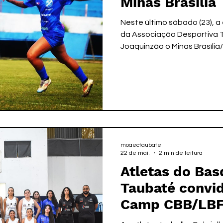
Minas Brasília
Neste último sábado (23), a
da Associação Desportiva 
Joaquinzão o Minas Brasília/
rodada do Campeonato Brasi
das várias oportunidades de
equipes, o jogo não saiu do
taubateano passou a ocupa
de classificação com 14 po
jogo, sendo 4 vitórias, 2 e
taubatea
moaectaubate
22 de mai.
2 min de leitura
Atletas do Bas
Taubaté convi
Camp CBB/LB