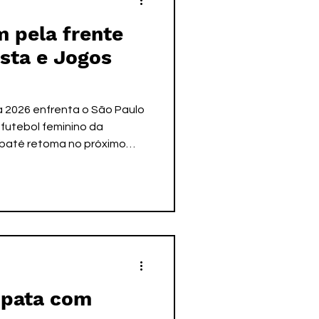
 pela frente
ista e Jogos
2026 enfrenta o São Paulo
futebol feminino da
baté retoma no próximo
a temporada 2026. Após
 oficiais em virtude da
do, as taubateanas entram
 em São Paulo. O confronto
antana de Paranaíba e será
 do Estadual. A partida
ada p
mpata com