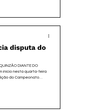
e acabou sendo derrotado 2
pe taubateana se mantém na
classificação com 12 pontos
ncluída neste domingo, a
cia disputa do
AQUINZÃO DIANTE DO
nício nesta quarta-feira
 edição do Campeonato
, que a partir desta
 oficial: “Paulistão F”.
 a AD Taubaté, o torneio
isputada entre maio e
ros colocados avançando