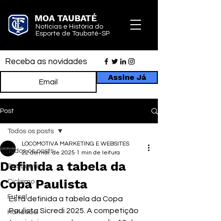
MOA TAUBATÉ
Notícias e História do
Esporte de Taubaté-SP
Receba as novidades
Assine Já
Post
Todos os posts
LOCOMOTIVA MARKETING E WEBSITES
Todos os posts
22 de mai. de 2025
1 min de leitura
Definida a tabela da
Basquete
Copa Paulista
Ciclismo
Futsal
Está definida a tabela da Copa 
Paulista Sicredi 2025. A competição 
Handebol