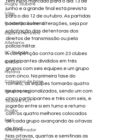
tem início marcado para o dia 13 de 
Rugby Taubaté
junho e a grande final está prevista 
Vôlei
para o dia 12 de outubro. As partidas 
poderão sofrer alterações, seja por 
Futebol profissional
solicitação das detentoras dos 
Esporte Feminino
direitos de transmissão ou pela 
Atletismo
polícia militar.
EC Taubaté
A competição conta com 23 clubes 
participantes divididos em três 
futebol
grupos com seis equipes e um grupo 
História
com cinco. Na primeira fase do 
Categoria de base
torneio, as equipes formarão quatro 
grupos regionalizados, sendo um com 
Paralímpico
cinco participantes e três com seis, e 
Taubaté Fut7
jogarão entre si em turno e returno 
Rugby
com os quatro melhores colocados 
Fut7
de cada grupo avançando às oitavas 
de final.
futebol amador
Nas oitavas, quartas e semifinais as 
Paratletismo