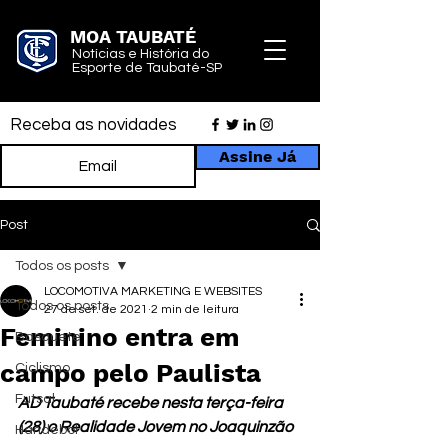
MOA TAUBATÉ
Notícias e História do
Esporte de Taubaté-SP
Receba as novidades
Assine Já
Post
Todos os posts
LOCOMOTIVA MARKETING E WEBSITES
Todos os posts
27 de set. de 2021
2 min de leitura
Feminino entra em
Basquete
campo pelo Paulista
Ciclismo
Futsal
AD Taubaté recebe nesta terça-feira 
(28) o Realidade Jovem no Joaquinzão
Handebol