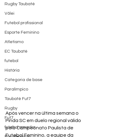
Rugby Taubaté
Vôlei
Futebol profissional
Esporte Feminino
Atletismo
EC Taubaté
futebol
História
Categoria de base
Paralímpico
Taubaté Fut7
Rugby
Após vencer na última semana o 
Fut7
Pinda SC em duelo regional válido 
futebol amador
pelo Campeonato Paulista de 
Futebol Feminino, a equipe da 
Paratletismo