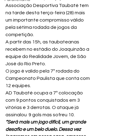
Associação Desportiva Taubaté tem 
na tarde desta terça-feira (28) mais 
um importante compromisso válido 
pela sétima rodada de jogos da 
competição.
A partir das 15h, as taubateanas 
recebem no estádio do Joaquinzão a 
equipe do Realidade Jovem, de São 
José do Rio Preto.
O jogo é valido pela 7ª rodada do 
Campeonato Paulista que conta com 
12 equipes.
AD Taubaté ocupa a 7ª colocação 
com 9 pontos conquistados em 3 
vitórias e 3 derrotas. O ataque já 
assinalou  9 gols mas sofreu 10.
“Será mais um jogo difícil, um grande 
desafio e um belo duelo. Dessa vez 