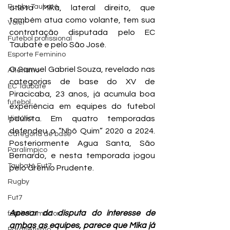
Rugby Taubaté
atleta Mika, lateral direito, que 
também atua como volante, tem sua 
Vôlei
contratação disputada pelo EC 
Futebol profissional
Taubaté e pelo São José.
Esporte Feminino
O Samuel Gabriel Souza, revelado nas 
Atletismo
categorias de base do XV de 
EC Taubaté
Piracicaba, 23 anos, já acumula boa 
futebol
experiência em equipes do futebol 
História
paulista. Em quatro temporadas 
defendeu o “Nhô Quim” 2020 a 2024. 
Categoria de base
Posteriormente Agua Santa, São 
Paralímpico
Bernardo, e nesta temporada jogou 
Taubaté Fut7
pelo Grêmio Prudente.
Rugby
Fut7
Apesar da disputa do interesse de 
futebol amador
ambas as equipes, parece que Mika já 
Paratletismo