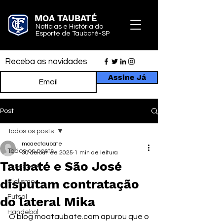
MOA TAUBATÉ
Notícias e História do
Esporte de Taubaté-SP
Receba as novidades
Assine Já
Post
Todos os posts
moaectaubate
Todos os posts
30 de out. de 2025
1 min de leitura
Taubaté e São José
Basquete
disputam contratação
Ciclismo
Futsal
do lateral Mika
Handebol
O blog 
moataubate.com
 apurou que o 