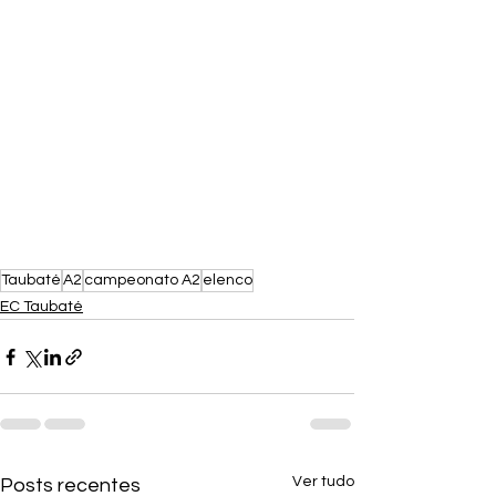
Taubaté
A2
campeonato A2
elenco
EC Taubaté
Ver tudo
Posts recentes