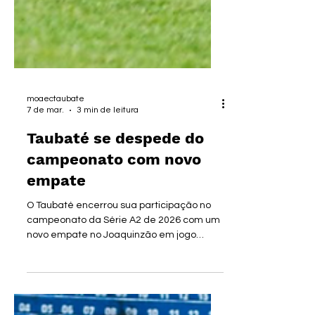
moaectaubate
7 de mar.
3 min de leitura
Taubaté se despede do
campeonato com novo
empate
O Taubaté encerrou sua participação no
campeonato da Série A2 de 2026 com um
novo empate no Joaquinzão em jogo
realizado neste sábado (7). Desta vez
recebeu o desesperado Grêmio Prudente
que veio a Taubaté de olho nos outros