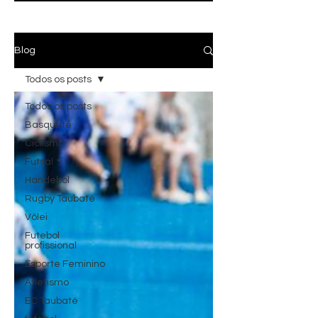
Blog
Todos os posts
Todos os posts
Basquete
Ciclismo
Futsal
Handebol
Rugby Taubaté
Vôlei
Futebol
profissional
Esporte Feminino
Atletismo
EC Taubaté