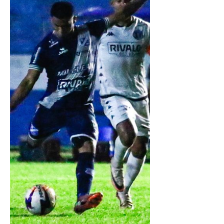
vencia, mas conquistou sua primeira
vitória diante do Linense e acendeu a
chance de escapar do rebaixamento.
Taubaté com13 pontos, vê na tabela
Monte Azul, LInense e Grêmio Prudente
com 11. Uma vitoria taubateana em
Sorocaba, coloca o time com 16 po