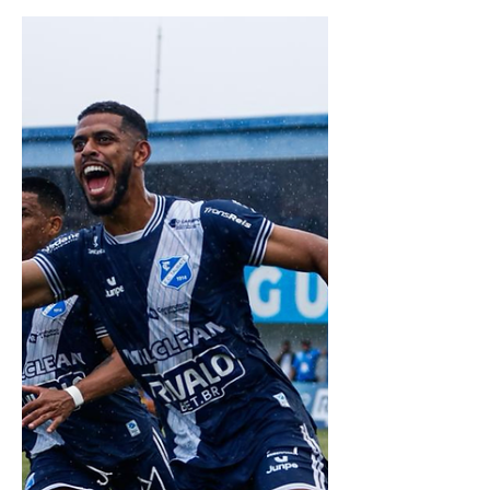
24 de fev.
3 min de leitura
Os dois maiores
campeões da A2 jogam
no Joaquinzão
O E.C. Taubaté recebe nessa quarta-feira
no Joaquinzão o XV de Piracicaba. A
partida válida pela 13ª rodada da Série A2
acontece a partir das 20h00.Ingressos
antecipados já estão a venda. Depois de
uma brilhante e importante vitória sobre o
vice-líder da competição, na casa do
adversário, o Taubaté volta a campo para
cumpri mais um compromisso em busca
de pontuar e fugir da zona perigosa do
rebaixamento. Lance em que o goleiro
Vanderlei evita o ataque de Romarinho,
tocando c