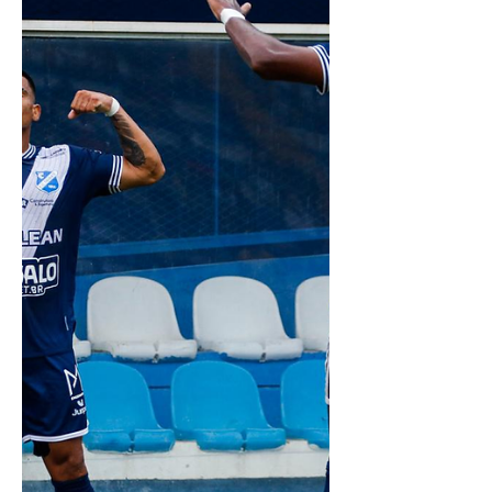
noite desta quarta-feira no Joaquinzão, e
não saiu de outro empate, 1 a 1. O técnico
Fahel Junior, sem poder contar com
Maranhão cumprindo o terceiro cartão
amarelo, optou por Leozinho pela direita,
mantendo o time ofensivo. No enteando
ambas equipes propuseram um jogo fraco
tecnicamente com poucas oportunidades
ofensivas. Faltando duas rodadas para o
término da fase de classificação, o Burrão
soma 13 pontos na tabela sem chance
para busc