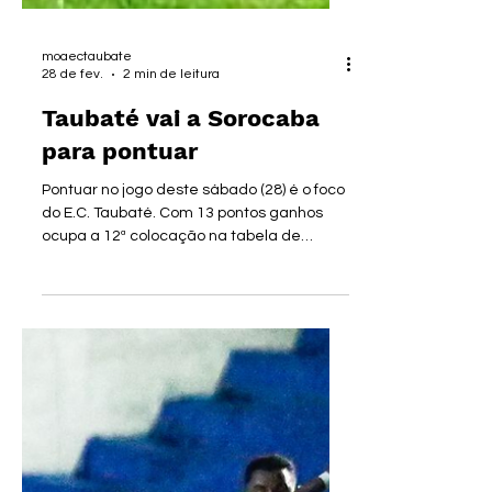
moaectaubate
28 de fev.
2 min de leitura
Taubaté vai a Sorocaba
para pontuar
Pontuar no jogo deste sábado (28) é o foco
do E.C. Taubaté. Com 13 pontos ganhos
ocupa a 12ª colocação na tabela de
classificação, ainda correndo o risco de
um rebaixamento, vai enfrentar um
adversário que, até a última rodada não