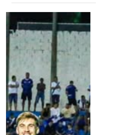
São Bento
Em um jogo complicado para o Taubaté
que perdia até aos 33' do 2º tempo 1 a 0, o
Burrão virou marcando três gols,
conquistando importante vitoria, que alivia
a situação do risco da queda e ao mesmo
tempo rebaixa o São Bento. O meia
Bernardo Rosa escalado pelo técnico
para iniciar o jogo, novamente não
mostrou futebol e foi substituído no
intervalo. A insistência e a vontade de
vencer mostrada na etapa final,
presenteou o Taubaté com a vitoria. O jogo
Um primeiro tempo de fute