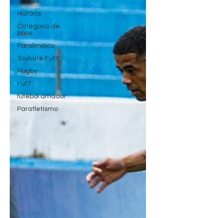
futebol
História
Categoria de
base
Paralímpico
Taubaté Fut7
Rugby
Fut7
futebol amador
Paratletismo