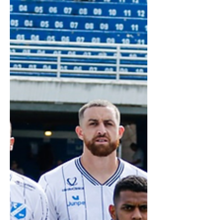
jogos da rodada, visto que tinha chance
de escapar do rebaixamento. E com a
missão de vencer começou o jogo para
cima do Taubaté e conseguiu o se gol logo
aos 3 minutos. O Taubaté não deixou por
menos e partiu para cima do adversário
que, vencendo o jogo