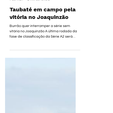
moaectaubate
7 de mar.
2 min de leitura
Taubaté em campo pela
vitória no Joaquinzão
Burrão quer interromper a série sem
vitória no Joaquinzão A última rodada da
fase de classificação da Série A2 será
disputada neste sábado (7), com com oito
partidas, todas com início às 15h00. Essa
última rodada definirá os oito classificados
para a próxima fase e quem será
rebaixado juntamente com o São Bento.
Água Santa, Ferroviária, São José, Ituano,
Votuporanguense já garantiram vaga
entre os oito primeiro colocados, restando
apenas três vagas que serão disputadas
nessa