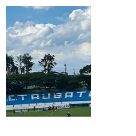
moaectaubate
21 de fev.
3 min de leitura
Taubaté surpreende o
vice-líder e vence 3 a 2
Não podemos deixar de registrar que ,
considerando a campanha do Burrão, o
resultado diante do Agua Santa foi
surpreendente, mas foi uma grata
surpresa. Vimos um Taubaté bem
posicionado taticamente em campo,
como sempre tomando um susto logo nos
minutos iniciar com chute de Levi pela
esquerda para a boa defesa do goleiro
Adilson Júnior. Na sequencia, Romarinho
pela direita entrou na área cruzou para
Macário, mas a zaga antecipou e tirou o
primeiro perigo para o gol de Vanderl